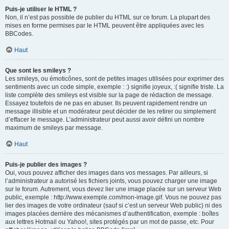
Puis-je utiliser le HTML ?
Non, il n’est pas possible de publier du HTML sur ce forum. La plupart des
mises en forme permises par le HTML peuvent être appliquées avec les
BBCodes.
Haut
Que sont les smileys ?
Les smileys, ou émoticônes, sont de petites images utilisées pour exprimer des
sentiments avec un code simple, exemple : :) signifie joyeux, :( signifie triste. La
liste complète des smileys est visible sur la page de rédaction de message.
Essayez toutefois de ne pas en abuser. Ils peuvent rapidement rendre un
message illisible et un modérateur peut décider de les retirer ou simplement
d’effacer le message. L’administrateur peut aussi avoir défini un nombre
maximum de smileys par message.
Haut
Puis-je publier des images ?
Oui, vous pouvez afficher des images dans vos messages. Par ailleurs, si
l’administrateur a autorisé les fichiers joints, vous pouvez charger une image
sur le forum. Autrement, vous devez lier une image placée sur un serveur Web
public, exemple : http://www.exemple.com/mon-image.gif. Vous ne pouvez pas
lier des images de votre ordinateur (sauf si c’est un serveur Web public) ni des
images placées derrière des mécanismes d’authentification, exemple : boîtes
aux lettres Hotmail ou Yahoo!, sites protégés par un mot de passe, etc. Pour