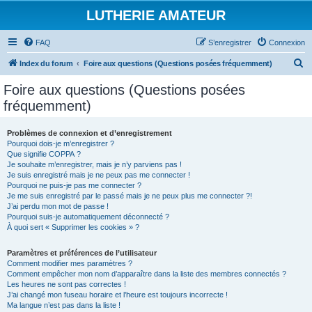
LUTHERIE AMATEUR
FAQ
S’enregistrer
Connexion
R
Index du forum
Foire aux questions (Questions posées fréquemment)
e
Foire aux questions (Questions posées
c
fréquemment)
h
e
Problèmes de connexion et d’enregistrement
Pourquoi dois-je m’enregistrer ?
r
Que signifie COPPA ?
c
Je souhaite m’enregistrer, mais je n’y parviens pas !
Je suis enregistré mais je ne peux pas me connecter !
h
Pourquoi ne puis-je pas me connecter ?
Je me suis enregistré par le passé mais je ne peux plus me connecter ?!
e
J’ai perdu mon mot de passe !
r
Pourquoi suis-je automatiquement déconnecté ?
À quoi sert « Supprimer les cookies » ?
Paramètres et préférences de l’utilisateur
Comment modifier mes paramètres ?
Comment empêcher mon nom d’apparaître dans la liste des membres connectés ?
Les heures ne sont pas correctes !
J’ai changé mon fuseau horaire et l’heure est toujours incorrecte !
Ma langue n’est pas dans la liste !