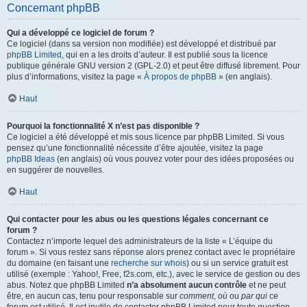
Concernant phpBB
Qui a développé ce logiciel de forum ?
Ce logiciel (dans sa version non modifiée) est développé et distribué par
phpBB Limited
, qui en a les droits d’auteur. Il est publié sous la licence
publique générale GNU version 2 (GPL-2.0) et peut être diffusé librement. Pour
plus d’informations, visitez la page «
À propos de phpBB
» (en anglais).
Haut
Pourquoi la fonctionnalité X n’est pas disponible ?
Ce logiciel a été développé et mis sous licence par phpBB Limited. Si vous
pensez qu’une fonctionnalité nécessite d’être ajoutée, visitez la page
phpBB Ideas
(en anglais) où vous pouvez voter pour des idées proposées ou
en suggérer de nouvelles.
Haut
Qui contacter pour les abus ou les questions légales concernant ce
forum ?
Contactez n’importe lequel des administrateurs de la liste « L’équipe du
forum ». Si vous restez sans réponse alors prenez contact avec le propriétaire
du domaine (en faisant une
recherche sur whois
) ou si un service gratuit est
utilisé (exemple : Yahoo!, Free, f2s.com, etc.), avec le service de gestion ou des
abus. Notez que phpBB Limited
n’a absolument aucun contrôle
et ne peut
être, en aucun cas, tenu pour responsable sur
comment
,
où
ou
par qui
ce