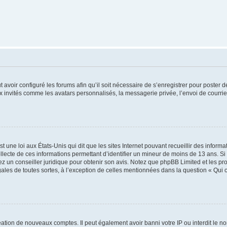
t avoir configuré les forums afin qu’il soit nécessaire de s’enregistrer pour poster
x invités comme les avatars personnalisés, la messagerie privée, l’envoi de courri
t une loi aux États-Unis qui dit que les sites Internet pouvant recueillir des infor
ollecte de ces informations permettant d’identifier un mineur de moins de 13 ans. S
tez un conseiller juridique pour obtenir son avis. Notez que phpBB Limited et les pr
gales de toutes sortes, à l’exception de celles mentionnées dans la question « Qui
réation de nouveaux comptes. Il peut également avoir banni votre IP ou interdit le no