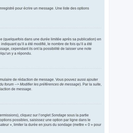
nregistré pour écrire un message. Une liste des options
 (quelquefois dans une durée limitée après sa publication) en
iquant qu’il a été modifié, le nombre de fois qu’il a été
sage, cependant ils ont la possibilité de laisser une note
elqu’un y a répondu.
rmulaire de rédaction de message. Vous pouvez aussi ajouter
du forum --> Modifier les préférences de message
). Par la suite,
daction de message.
ermissions), cliquez sur l’onglet
Sondage
sous la partie
ptions possibles, saisissez une option par ligne dans le
ateur », limiter la durée en jours du sondage (mettre « 0 » pour