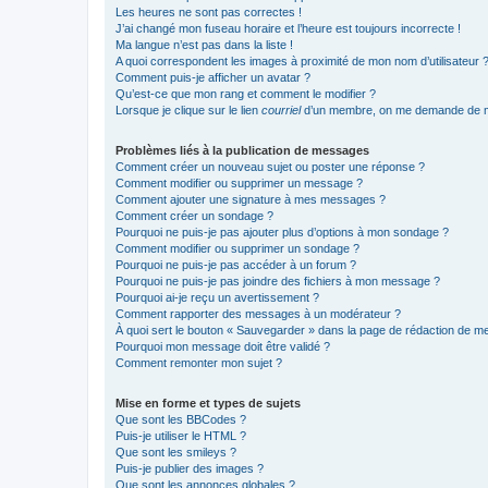
Les heures ne sont pas correctes !
J’ai changé mon fuseau horaire et l’heure est toujours incorrecte !
Ma langue n’est pas dans la liste !
A quoi correspondent les images à proximité de mon nom d’utilisateur 
Comment puis-je afficher un avatar ?
Qu’est-ce que mon rang et comment le modifier ?
Lorsque je clique sur le lien
courriel
d’un membre, on me demande de m
Problèmes liés à la publication de messages
Comment créer un nouveau sujet ou poster une réponse ?
Comment modifier ou supprimer un message ?
Comment ajouter une signature à mes messages ?
Comment créer un sondage ?
Pourquoi ne puis-je pas ajouter plus d’options à mon sondage ?
Comment modifier ou supprimer un sondage ?
Pourquoi ne puis-je pas accéder à un forum ?
Pourquoi ne puis-je pas joindre des fichiers à mon message ?
Pourquoi ai-je reçu un avertissement ?
Comment rapporter des messages à un modérateur ?
À quoi sert le bouton « Sauvegarder » dans la page de rédaction de 
Pourquoi mon message doit être validé ?
Comment remonter mon sujet ?
Mise en forme et types de sujets
Que sont les BBCodes ?
Puis-je utiliser le HTML ?
Que sont les smileys ?
Puis-je publier des images ?
Que sont les annonces globales ?