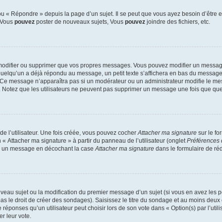
 « Répondre » depuis la page d’un sujet. Il se peut que vous ayez besoin d’être e
: Vous
pouvez
poster de nouveaux sujets, Vous
pouvez
joindre des fichiers, etc.
modifier ou supprimer que vos propres messages. Vous pouvez modifier un message
lqu’un a déjà répondu au message, un petit texte s’affichera en bas du message ind
n. Ce message n’apparaîtra pas si un modérateur ou un administrateur modifie le mes
ive. Notez que les utilisateurs ne peuvent pas supprimer un message une fois que qu
e l’utilisateur. Une fois créée, vous pouvez cocher
Attacher ma signature
sur le fo
 « Attacher ma signature » à partir du panneau de l’utilisateur (onglet
Préférences 
 à un message en décochant la case
Attacher ma signature
dans le formulaire de ré
ouveau sujet ou la modification du premier message d’un sujet (si vous en avez les p
 le droit de créer des sondages). Saisissez le titre du sondage et au moins deux o
onses qu’un utilisateur peut choisir lors de son vote dans « Option(s) par l’utilis
er leur vote.