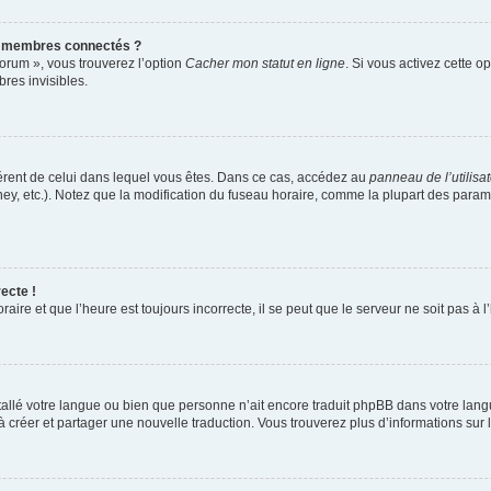
s membres connectés ?
forum », vous trouverez l’option
Cacher mon statut en ligne
. Si vous activez cette o
es invisibles.
ifférent de celui dans lequel vous êtes. Dans ce cas, accédez au
panneau de l’utilisa
ney, etc.). Notez que la modification du fuseau horaire, comme la plupart des para
ecte !
aire et que l’heure est toujours incorrecte, il se peut que le serveur ne soit pas à
installé votre langue ou bien que personne n’ait encore traduit phpBB dans votre l
s à créer et partager une nouvelle traduction. Vous trouverez plus d’informations sur l