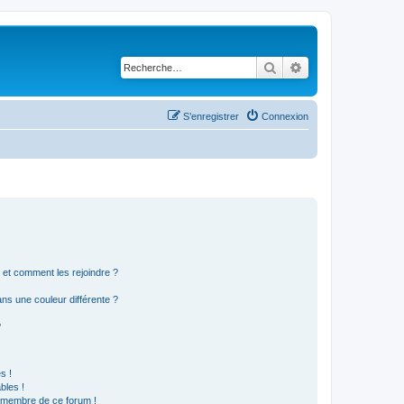
Rechercher
Recherche avancé
S’enregistrer
Connexion
s et comment les rejoindre ?
s une couleur différente ?
?
s !
bles !
n membre de ce forum !