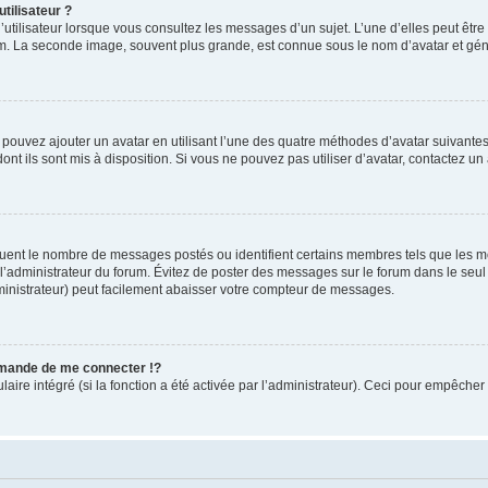
tilisateur ?
utilisateur lorsque vous consultez les messages d’un sujet. L’une d’elles peut êtr
rum. La seconde image, souvent plus grande, est connue sous le nom d’avatar et 
s pouvez ajouter un avatar en utilisant l’une des quatre méthodes d’avatar suivantes 
ont ils sont mis à disposition. Si vous ne pouvez pas utiliser d’avatar, contactez un
iquent le nombre de messages postés ou identifient certains membres tels que les 
ar l’administrateur du forum. Évitez de poster des messages sur le forum dans le seu
ministrateur) peut facilement abaisser votre compteur de messages.
mande de me connecter !?
re intégré (si la fonction a été activée par l’administrateur). Ceci pour empêcher l’u