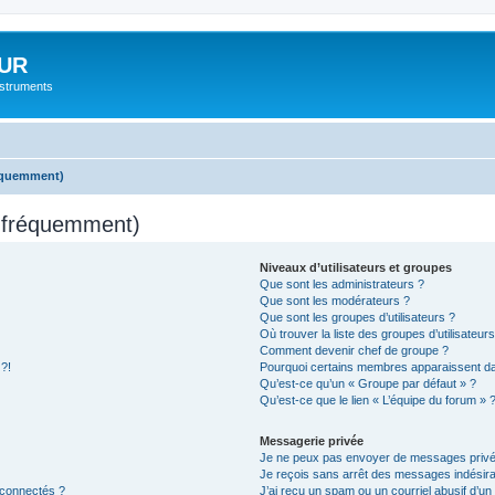
UR
instruments
réquemment)
s fréquemment)
Niveaux d’utilisateurs et groupes
Que sont les administrateurs ?
Que sont les modérateurs ?
Que sont les groupes d’utilisateurs ?
Où trouver la liste des groupes d’utilisateur
Comment devenir chef de groupe ?
 ?!
Pourquoi certains membres apparaissent dan
Qu’est-ce qu’un « Groupe par défaut » ?
Qu’est-ce que le lien « L’équipe du forum » 
Messagerie privée
Je ne peux pas envoyer de messages privé
Je reçois sans arrêt des messages indésira
 connectés ?
J’ai reçu un spam ou un courriel abusif d’u