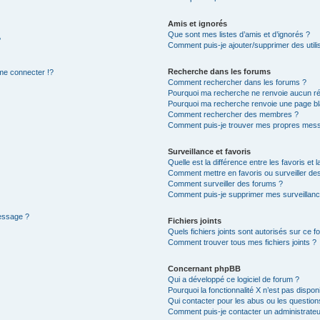
Amis et ignorés
Que sont mes listes d’amis et d’ignorés ?
?
Comment puis-je ajouter/supprimer des utilis
Recherche dans les forums
e connecter !?
Comment rechercher dans les forums ?
Pourquoi ma recherche ne renvoie aucun ré
Pourquoi ma recherche renvoie une page bl
Comment rechercher des membres ?
Comment puis-je trouver mes propres mess
Surveillance et favoris
Quelle est la différence entre les favoris et l
Comment mettre en favoris ou surveiller des
Comment surveiller des forums ?
Comment puis-je supprimer mes surveillanc
message ?
Fichiers joints
Quels fichiers joints sont autorisés sur ce f
Comment trouver tous mes fichiers joints ?
Concernant phpBB
Qui a développé ce logiciel de forum ?
Pourquoi la fonctionnalité X n’est pas dispon
Qui contacter pour les abus ou les questio
Comment puis-je contacter un administrateu