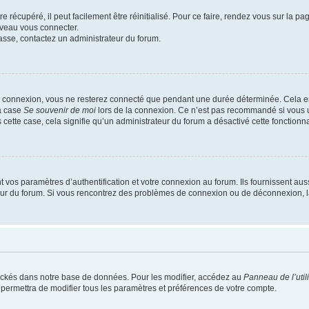
 récupéré, il peut facilement être réinitialisé. Pour ce faire, rendez vous sur la p
uveau vous connecter.
passe, contactez un administrateur du forum.
e connexion, vous ne resterez connecté que pendant une durée déterminée. Cela em
la case
Se souvenir de moi
lors de la connexion. Ce n’est pas recommandé si vous u
s cette case, cela signifie qu’un administrateur du forum a désactivé cette fonctionna
os paramètres d’authentification et votre connexion au forum. Ils fournissent aussi
teur du forum. Si vous rencontrez des problèmes de connexion ou de déconnexion, l
ockés dans notre base de données. Pour les modifier, accédez au
Panneau de l’util
 permettra de modifier tous les paramètres et préférences de votre compte.