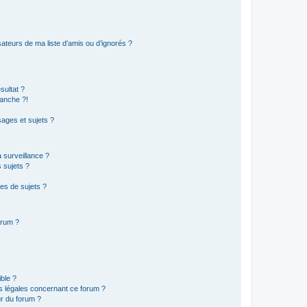
ateurs de ma liste d’amis ou d’ignorés ?
sultat ?
anche ?!
ages et sujets ?
a surveillance ?
 sujets ?
es de sujets ?
orum ?
ible ?
ns légales concernant ce forum ?
r du forum ?