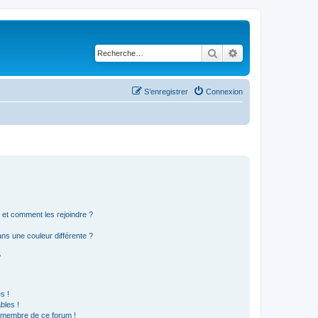
Rechercher
Recherche avancé
S’enregistrer
Connexion
s et comment les rejoindre ?
s une couleur différente ?
?
s !
bles !
n membre de ce forum !