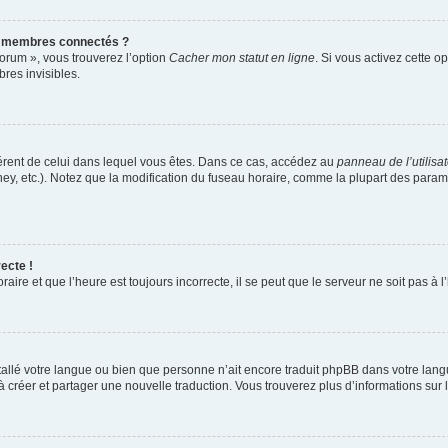
s membres connectés ?
forum », vous trouverez l’option
Cacher mon statut en ligne
. Si vous activez cette o
es invisibles.
ifférent de celui dans lequel vous êtes. Dans ce cas, accédez au
panneau de l’utilisa
ney, etc.). Notez que la modification du fuseau horaire, comme la plupart des para
ecte !
aire et que l’heure est toujours incorrecte, il se peut que le serveur ne soit pas à
installé votre langue ou bien que personne n’ait encore traduit phpBB dans votre l
s à créer et partager une nouvelle traduction. Vous trouverez plus d’informations sur l