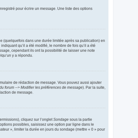
nregistré pour écrire un message. Une liste des options
 (quelquefois dans une durée limitée après sa publication) en
iquant qu’il a été modifié, le nombre de fois qu’il a été
sage, cependant ils ont la possibilité de laisser une note
elqu’un y a répondu.
rmulaire de rédaction de message. Vous pouvez aussi ajouter
du forum --> Modifier les préférences de message
). Par la suite,
daction de message.
ermissions), cliquez sur l’onglet
Sondage
sous la partie
ptions possibles, saisissez une option par ligne dans le
ateur », limiter la durée en jours du sondage (mettre « 0 » pour