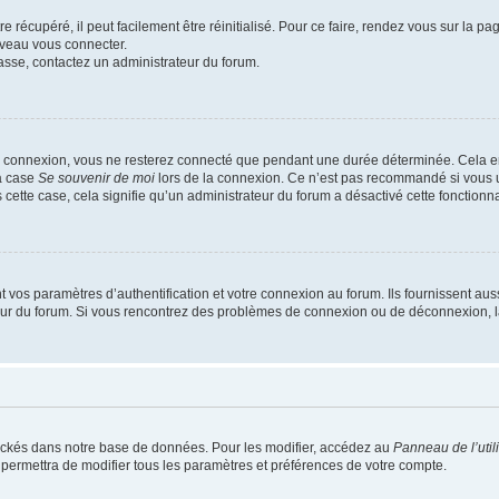
 récupéré, il peut facilement être réinitialisé. Pour ce faire, rendez vous sur la p
uveau vous connecter.
passe, contactez un administrateur du forum.
e connexion, vous ne resterez connecté que pendant une durée déterminée. Cela em
la case
Se souvenir de moi
lors de la connexion. Ce n’est pas recommandé si vous u
s cette case, cela signifie qu’un administrateur du forum a désactivé cette fonctionna
os paramètres d’authentification et votre connexion au forum. Ils fournissent aussi
teur du forum. Si vous rencontrez des problèmes de connexion ou de déconnexion, l
ockés dans notre base de données. Pour les modifier, accédez au
Panneau de l’util
 permettra de modifier tous les paramètres et préférences de votre compte.