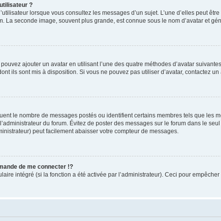
tilisateur ?
utilisateur lorsque vous consultez les messages d’un sujet. L’une d’elles peut êtr
rum. La seconde image, souvent plus grande, est connue sous le nom d’avatar et 
s pouvez ajouter un avatar en utilisant l’une des quatre méthodes d’avatar suivantes 
ont ils sont mis à disposition. Si vous ne pouvez pas utiliser d’avatar, contactez un
iquent le nombre de messages postés ou identifient certains membres tels que les 
ar l’administrateur du forum. Évitez de poster des messages sur le forum dans le seu
ministrateur) peut facilement abaisser votre compteur de messages.
mande de me connecter !?
re intégré (si la fonction a été activée par l’administrateur). Ceci pour empêcher l’u