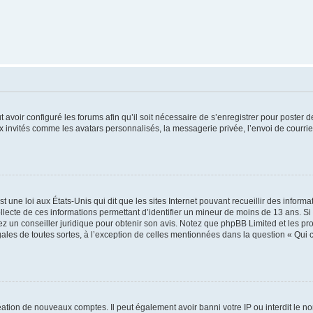
t avoir configuré les forums afin qu’il soit nécessaire de s’enregistrer pour poster
x invités comme les avatars personnalisés, la messagerie privée, l’envoi de courri
t une loi aux États-Unis qui dit que les sites Internet pouvant recueillir des infor
ollecte de ces informations permettant d’identifier un mineur de moins de 13 ans. S
tez un conseiller juridique pour obtenir son avis. Notez que phpBB Limited et les pr
gales de toutes sortes, à l’exception de celles mentionnées dans la question « Qui
réation de nouveaux comptes. Il peut également avoir banni votre IP ou interdit le no