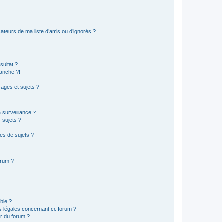
ateurs de ma liste d’amis ou d’ignorés ?
sultat ?
anche ?!
ages et sujets ?
a surveillance ?
 sujets ?
es de sujets ?
orum ?
ible ?
ns légales concernant ce forum ?
r du forum ?