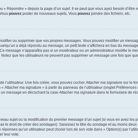
 « Répondre » depuis la page d’un sujet. Il se peut que vous ayez besoin d’être e
: Vous
pouvez
poster de nouveaux sujets, Vous
pouvez
joindre des fichiers, etc.
modifier ou supprimer que vos propres messages. Vous pouvez modifier un message
lqu’un a déjà répondu au message, un petit texte s’affichera en bas du message ind
n. Ce message n’apparaîtra pas si un modérateur ou un administrateur modifie le mes
ive. Notez que les utilisateurs ne peuvent pas supprimer un message une fois que qu
e l’utilisateur. Une fois créée, vous pouvez cocher
Attacher ma signature
sur le fo
 « Attacher ma signature » à partir du panneau de l’utilisateur (onglet
Préférences 
 à un message en décochant la case
Attacher ma signature
dans le formulaire de ré
ouveau sujet ou la modification du premier message d’un sujet (si vous en avez les p
 le droit de créer des sondages). Saisissez le titre du sondage et au moins deux o
onses qu’un utilisateur peut choisir lors de son vote dans « Option(s) par l’utilis
er leur vote.