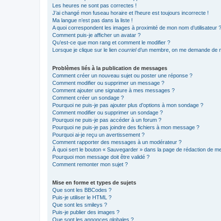
Les heures ne sont pas correctes !
J’ai changé mon fuseau horaire et l’heure est toujours incorrecte !
Ma langue n’est pas dans la liste !
A quoi correspondent les images à proximité de mon nom d’utilisateur 
Comment puis-je afficher un avatar ?
Qu’est-ce que mon rang et comment le modifier ?
Lorsque je clique sur le lien
courriel
d’un membre, on me demande de m
Problèmes liés à la publication de messages
Comment créer un nouveau sujet ou poster une réponse ?
Comment modifier ou supprimer un message ?
Comment ajouter une signature à mes messages ?
Comment créer un sondage ?
Pourquoi ne puis-je pas ajouter plus d’options à mon sondage ?
Comment modifier ou supprimer un sondage ?
Pourquoi ne puis-je pas accéder à un forum ?
Pourquoi ne puis-je pas joindre des fichiers à mon message ?
Pourquoi ai-je reçu un avertissement ?
Comment rapporter des messages à un modérateur ?
À quoi sert le bouton « Sauvegarder » dans la page de rédaction de 
Pourquoi mon message doit être validé ?
Comment remonter mon sujet ?
Mise en forme et types de sujets
Que sont les BBCodes ?
Puis-je utiliser le HTML ?
Que sont les smileys ?
Puis-je publier des images ?
Que sont les annonces globales ?