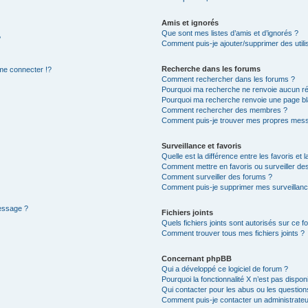
Amis et ignorés
Que sont mes listes d’amis et d’ignorés ?
?
Comment puis-je ajouter/supprimer des utilis
Recherche dans les forums
e connecter !?
Comment rechercher dans les forums ?
Pourquoi ma recherche ne renvoie aucun ré
Pourquoi ma recherche renvoie une page bl
Comment rechercher des membres ?
Comment puis-je trouver mes propres mess
Surveillance et favoris
Quelle est la différence entre les favoris et l
Comment mettre en favoris ou surveiller des
Comment surveiller des forums ?
Comment puis-je supprimer mes surveillanc
message ?
Fichiers joints
Quels fichiers joints sont autorisés sur ce f
Comment trouver tous mes fichiers joints ?
Concernant phpBB
Qui a développé ce logiciel de forum ?
Pourquoi la fonctionnalité X n’est pas dispon
Qui contacter pour les abus ou les questio
Comment puis-je contacter un administrateu