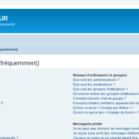
UR
instruments
réquemment)
s fréquemment)
Niveaux d’utilisateurs et groupes
Que sont les administrateurs ?
Que sont les modérateurs ?
Que sont les groupes d’utilisateurs ?
Où trouver la liste des groupes d’utilisateur
Comment devenir chef de groupe ?
 ?!
Pourquoi certains membres apparaissent dan
Qu’est-ce qu’un « Groupe par défaut » ?
Qu’est-ce que le lien « L’équipe du forum » 
Messagerie privée
Je ne peux pas envoyer de messages privé
Je reçois sans arrêt des messages indésira
 connectés ?
J’ai reçu un spam ou un courriel abusif d’u