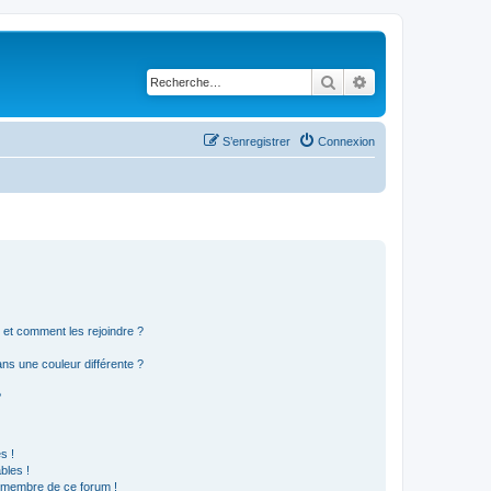
Rechercher
Recherche avancé
S’enregistrer
Connexion
s et comment les rejoindre ?
s une couleur différente ?
?
s !
bles !
n membre de ce forum !