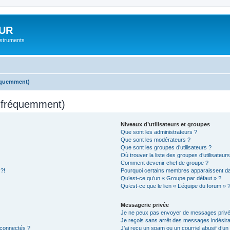
UR
instruments
réquemment)
s fréquemment)
Niveaux d’utilisateurs et groupes
Que sont les administrateurs ?
Que sont les modérateurs ?
Que sont les groupes d’utilisateurs ?
Où trouver la liste des groupes d’utilisateur
Comment devenir chef de groupe ?
 ?!
Pourquoi certains membres apparaissent dan
Qu’est-ce qu’un « Groupe par défaut » ?
Qu’est-ce que le lien « L’équipe du forum » 
Messagerie privée
Je ne peux pas envoyer de messages privé
Je reçois sans arrêt des messages indésira
 connectés ?
J’ai reçu un spam ou un courriel abusif d’u