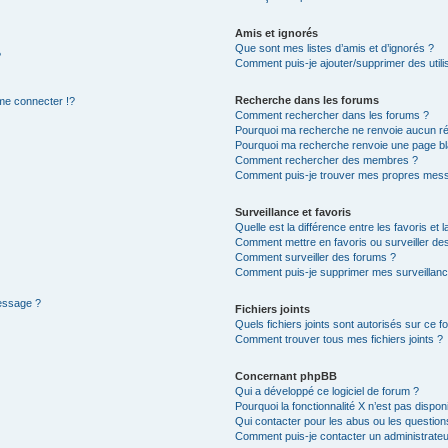
Amis et ignorés
Que sont mes listes d’amis et d’ignorés ?
?
Comment puis-je ajouter/supprimer des utilis
Recherche dans les forums
e connecter !?
Comment rechercher dans les forums ?
Pourquoi ma recherche ne renvoie aucun ré
Pourquoi ma recherche renvoie une page bl
Comment rechercher des membres ?
Comment puis-je trouver mes propres mess
Surveillance et favoris
Quelle est la différence entre les favoris et l
Comment mettre en favoris ou surveiller des
Comment surveiller des forums ?
Comment puis-je supprimer mes surveillanc
message ?
Fichiers joints
Quels fichiers joints sont autorisés sur ce f
Comment trouver tous mes fichiers joints ?
Concernant phpBB
Qui a développé ce logiciel de forum ?
Pourquoi la fonctionnalité X n’est pas dispon
Qui contacter pour les abus ou les questio
Comment puis-je contacter un administrateu