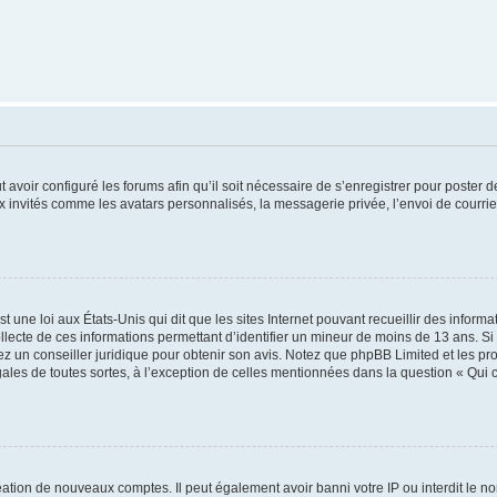
t avoir configuré les forums afin qu’il soit nécessaire de s’enregistrer pour poster
x invités comme les avatars personnalisés, la messagerie privée, l’envoi de courri
t une loi aux États-Unis qui dit que les sites Internet pouvant recueillir des infor
ollecte de ces informations permettant d’identifier un mineur de moins de 13 ans. S
tez un conseiller juridique pour obtenir son avis. Notez que phpBB Limited et les pr
gales de toutes sortes, à l’exception de celles mentionnées dans la question « Qui
réation de nouveaux comptes. Il peut également avoir banni votre IP ou interdit le no