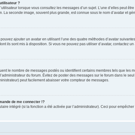
tilisateur ?
utilisateur lorsque vous consultez les messages d’un sujet. L’une d’elles peut êtr
rum. La seconde image, souvent plus grande, est connue sous le nom d’avatar et 
s pouvez ajouter un avatar en utilisant l’une des quatre méthodes d’avatar suivantes 
ont ils sont mis à disposition. Si vous ne pouvez pas utiliser d’avatar, contactez un
iquent le nombre de messages postés ou identifient certains membres tels que les 
ar l’administrateur du forum. Évitez de poster des messages sur le forum dans le seu
ministrateur) peut facilement abaisser votre compteur de messages.
mande de me connecter !?
re intégré (si la fonction a été activée par l’administrateur). Ceci pour empêcher l’u