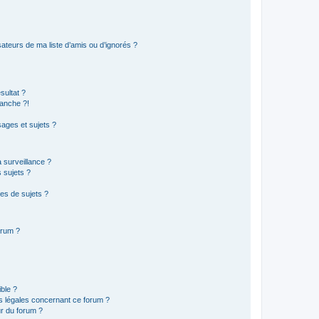
ateurs de ma liste d’amis ou d’ignorés ?
sultat ?
anche ?!
ages et sujets ?
a surveillance ?
 sujets ?
es de sujets ?
orum ?
ible ?
ns légales concernant ce forum ?
r du forum ?