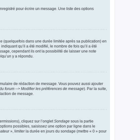
nregistré pour écrire un message. Une liste des options
 (quelquefois dans une durée limitée après sa publication) en
iquant qu’il a été modifié, le nombre de fois qu’il a été
sage, cependant ils ont la possibilité de laisser une note
elqu’un y a répondu.
rmulaire de rédaction de message. Vous pouvez aussi ajouter
du forum --> Modifier les préférences de message
). Par la suite,
daction de message.
ermissions), cliquez sur l’onglet
Sondage
sous la partie
ptions possibles, saisissez une option par ligne dans le
ateur », limiter la durée en jours du sondage (mettre « 0 » pour