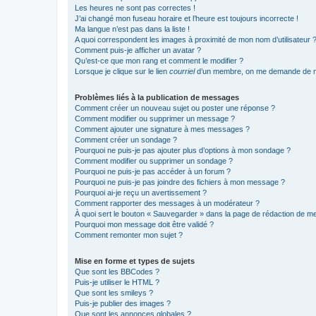
Les heures ne sont pas correctes !
J’ai changé mon fuseau horaire et l’heure est toujours incorrecte !
Ma langue n’est pas dans la liste !
A quoi correspondent les images à proximité de mon nom d’utilisateur 
Comment puis-je afficher un avatar ?
Qu’est-ce que mon rang et comment le modifier ?
Lorsque je clique sur le lien
courriel
d’un membre, on me demande de m
Problèmes liés à la publication de messages
Comment créer un nouveau sujet ou poster une réponse ?
Comment modifier ou supprimer un message ?
Comment ajouter une signature à mes messages ?
Comment créer un sondage ?
Pourquoi ne puis-je pas ajouter plus d’options à mon sondage ?
Comment modifier ou supprimer un sondage ?
Pourquoi ne puis-je pas accéder à un forum ?
Pourquoi ne puis-je pas joindre des fichiers à mon message ?
Pourquoi ai-je reçu un avertissement ?
Comment rapporter des messages à un modérateur ?
À quoi sert le bouton « Sauvegarder » dans la page de rédaction de 
Pourquoi mon message doit être validé ?
Comment remonter mon sujet ?
Mise en forme et types de sujets
Que sont les BBCodes ?
Puis-je utiliser le HTML ?
Que sont les smileys ?
Puis-je publier des images ?
Que sont les annonces globales ?