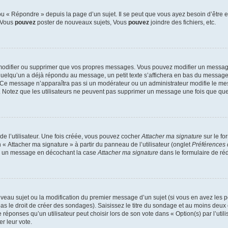
 « Répondre » depuis la page d’un sujet. Il se peut que vous ayez besoin d’être e
: Vous
pouvez
poster de nouveaux sujets, Vous
pouvez
joindre des fichiers, etc.
modifier ou supprimer que vos propres messages. Vous pouvez modifier un message
lqu’un a déjà répondu au message, un petit texte s’affichera en bas du message ind
n. Ce message n’apparaîtra pas si un modérateur ou un administrateur modifie le mes
ive. Notez que les utilisateurs ne peuvent pas supprimer un message une fois que qu
e l’utilisateur. Une fois créée, vous pouvez cocher
Attacher ma signature
sur le fo
 « Attacher ma signature » à partir du panneau de l’utilisateur (onglet
Préférences 
 à un message en décochant la case
Attacher ma signature
dans le formulaire de ré
ouveau sujet ou la modification du premier message d’un sujet (si vous en avez les p
 le droit de créer des sondages). Saisissez le titre du sondage et au moins deux o
onses qu’un utilisateur peut choisir lors de son vote dans « Option(s) par l’utilis
er leur vote.