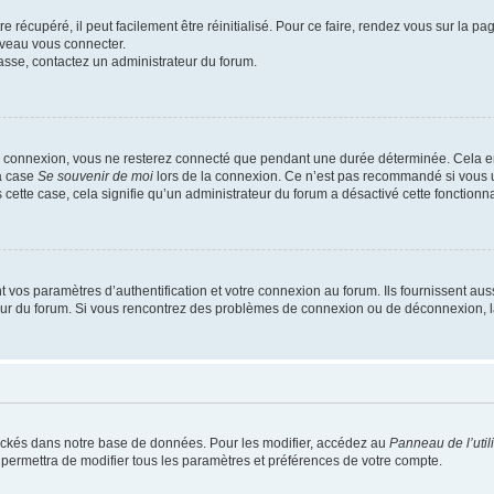
 récupéré, il peut facilement être réinitialisé. Pour ce faire, rendez vous sur la p
uveau vous connecter.
passe, contactez un administrateur du forum.
e connexion, vous ne resterez connecté que pendant une durée déterminée. Cela em
la case
Se souvenir de moi
lors de la connexion. Ce n’est pas recommandé si vous u
s cette case, cela signifie qu’un administrateur du forum a désactivé cette fonctionna
os paramètres d’authentification et votre connexion au forum. Ils fournissent aussi
teur du forum. Si vous rencontrez des problèmes de connexion ou de déconnexion, l
ockés dans notre base de données. Pour les modifier, accédez au
Panneau de l’util
 permettra de modifier tous les paramètres et préférences de votre compte.