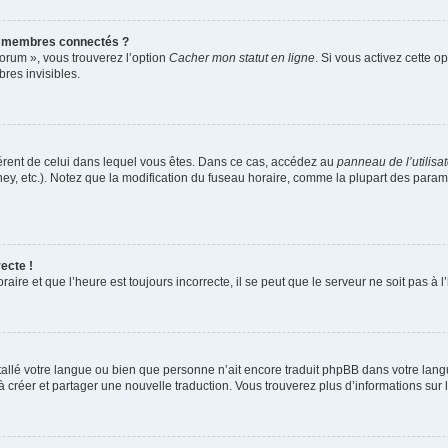
s membres connectés ?
forum », vous trouverez l’option
Cacher mon statut en ligne
. Si vous activez cette o
es invisibles.
ifférent de celui dans lequel vous êtes. Dans ce cas, accédez au
panneau de l’utilisa
ney, etc.). Notez que la modification du fuseau horaire, comme la plupart des para
ecte !
aire et que l’heure est toujours incorrecte, il se peut que le serveur ne soit pas à
installé votre langue ou bien que personne n’ait encore traduit phpBB dans votre l
s à créer et partager une nouvelle traduction. Vous trouverez plus d’informations sur l