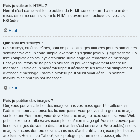
Puis-je utiliser le HTML ?
Non, il n’est pas possible de publier du HTML sur ce forum. La plupart des
mises en forme permises par le HTML peuvent être appliquées avec les
BBCodes.
Haut
Que sont les smileys ?
Les smileys, ou émoticônes, sont de petites images utilisées pour exprimer des
sentiments avec un code simple, exemple : :) signifie joyeux, :( signifie triste. La
liste complète des smileys est visible sur la page de rédaction de message.
Essayez toutefois de ne pas en abuser. Ils peuvent rapidement rendre un
message illisible et un modérateur peut décider de les retirer ou simplement
d’effacer le message. L’administrateur peut aussi avoir défini un nombre
maximum de smileys par message.
Haut
Puis-je publier des images ?
Oui, vous pouvez afficher des images dans vos messages. Par ailleurs, si
l’administrateur a autorisé les fichiers joints, vous pouvez charger une image
sur le forum. Autrement, vous devez lier une image placée sur un serveur Web
public, exemple : http://www.exemple.com/mon-image.gif. Vous ne pouvez pas
lier des images de votre ordinateur (sauf si c’est un serveur Web public) ni des
images placées derrière des mécanismes d’authentification, exemple : boîtes
aux lettres Hotmail ou Yahoo!, sites protégés par un mot de passe, etc. Pour