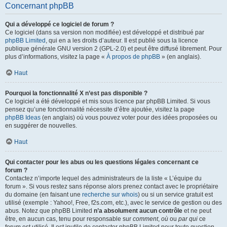
Concernant phpBB
Qui a développé ce logiciel de forum ?
Ce logiciel (dans sa version non modifiée) est développé et distribué par
phpBB Limited
, qui en a les droits d’auteur. Il est publié sous la licence
publique générale GNU version 2 (GPL-2.0) et peut être diffusé librement. Pour
plus d’informations, visitez la page «
À propos de phpBB
» (en anglais).
Haut
Pourquoi la fonctionnalité X n’est pas disponible ?
Ce logiciel a été développé et mis sous licence par phpBB Limited. Si vous
pensez qu’une fonctionnalité nécessite d’être ajoutée, visitez la page
phpBB Ideas
(en anglais) où vous pouvez voter pour des idées proposées ou
en suggérer de nouvelles.
Haut
Qui contacter pour les abus ou les questions légales concernant ce
forum ?
Contactez n’importe lequel des administrateurs de la liste « L’équipe du
forum ». Si vous restez sans réponse alors prenez contact avec le propriétaire
du domaine (en faisant une
recherche sur whois
) ou si un service gratuit est
utilisé (exemple : Yahoo!, Free, f2s.com, etc.), avec le service de gestion ou des
abus. Notez que phpBB Limited
n’a absolument aucun contrôle
et ne peut
être, en aucun cas, tenu pour responsable sur
comment
,
où
ou
par qui
ce