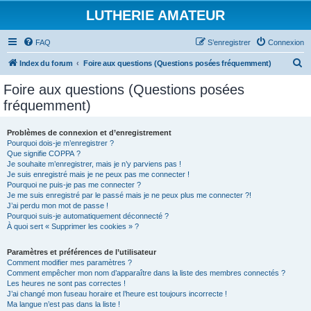
LUTHERIE AMATEUR
FAQ
S’enregistrer
Connexion
R
Index du forum
Foire aux questions (Questions posées fréquemment)
e
Foire aux questions (Questions posées
c
fréquemment)
h
e
Problèmes de connexion et d’enregistrement
Pourquoi dois-je m’enregistrer ?
r
Que signifie COPPA ?
c
Je souhaite m’enregistrer, mais je n’y parviens pas !
Je suis enregistré mais je ne peux pas me connecter !
h
Pourquoi ne puis-je pas me connecter ?
Je me suis enregistré par le passé mais je ne peux plus me connecter ?!
e
J’ai perdu mon mot de passe !
r
Pourquoi suis-je automatiquement déconnecté ?
À quoi sert « Supprimer les cookies » ?
Paramètres et préférences de l’utilisateur
Comment modifier mes paramètres ?
Comment empêcher mon nom d’apparaître dans la liste des membres connectés ?
Les heures ne sont pas correctes !
J’ai changé mon fuseau horaire et l’heure est toujours incorrecte !
Ma langue n’est pas dans la liste !