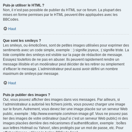
Puis-je utiliser le HTML ?
Non, il n’est pas possible de publier du HTML sur ce forum. La plupart des
mises en forme permises par le HTML peuvent être appliquées avec les
BBCodes.
Haut
Que sont les smileys ?
Les smileys, ou émoticônes, sont de petites images utilisées pour exprimer des
sentiments avec un code simple, exemple : :) signifie joyeux, :( signifie triste. La
liste complète des smileys est visible sur la page de rédaction de message.
Essayez toutefois de ne pas en abuser. Ils peuvent rapidement rendre un
message illisible et un modérateur peut décider de les retirer ou simplement
d’effacer le message. L’administrateur peut aussi avoir défini un nombre
maximum de smileys par message.
Haut
Puis-je publier des images ?
Oui, vous pouvez afficher des images dans vos messages. Par ailleurs, si
l’administrateur a autorisé les fichiers joints, vous pouvez charger une image
sur le forum. Autrement, vous devez lier une image placée sur un serveur Web
public, exemple : http://www.exemple.com/mon-image.gif. Vous ne pouvez pas
lier des images de votre ordinateur (sauf si c’est un serveur Web public) ni des
images placées derrière des mécanismes d’authentification, exemple : boîtes
aux lettres Hotmail ou Yahoo!, sites protégés par un mot de passe, etc. Pour