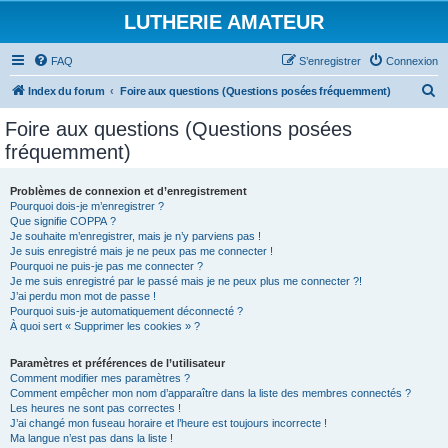
LUTHERIE AMATEUR
FAQ
S’enregistrer
Connexion
R
Index du forum
Foire aux questions (Questions posées fréquemment)
e
Foire aux questions (Questions posées
c
fréquemment)
h
e
Problèmes de connexion et d’enregistrement
Pourquoi dois-je m’enregistrer ?
r
Que signifie COPPA ?
c
Je souhaite m’enregistrer, mais je n’y parviens pas !
Je suis enregistré mais je ne peux pas me connecter !
h
Pourquoi ne puis-je pas me connecter ?
Je me suis enregistré par le passé mais je ne peux plus me connecter ?!
e
J’ai perdu mon mot de passe !
r
Pourquoi suis-je automatiquement déconnecté ?
À quoi sert « Supprimer les cookies » ?
Paramètres et préférences de l’utilisateur
Comment modifier mes paramètres ?
Comment empêcher mon nom d’apparaître dans la liste des membres connectés ?
Les heures ne sont pas correctes !
J’ai changé mon fuseau horaire et l’heure est toujours incorrecte !
Ma langue n’est pas dans la liste !