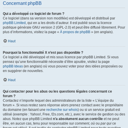
Concernant phpBB
Qui a développé ce logiciel de forum ?
Ce logiciel (dans sa version non modifiée) est développé et distribué par
phpBB Limited
, qui en a les droits d’auteur. Il est publié sous la licence
publique générale GNU version 2 (GPL-2.0) et peut être diffusé librement. Pour
plus d’informations, visitez la page «
À propos de phpBB
» (en anglais).
Haut
Pourquoi la fonctionnalité X n’est pas disponible ?
Ce logiciel a été développé et mis sous licence par phpBB Limited. Si vous
pensez qu’une fonctionnalité nécessite d’être ajoutée, visitez la page
phpBB Ideas
(en anglais) où vous pouvez voter pour des idées proposées ou
en suggérer de nouvelles.
Haut
Qui contacter pour les abus ou les questions légales concernant ce
forum ?
Contactez n’importe lequel des administrateurs de la liste « L’équipe du
forum ». Si vous restez sans réponse alors prenez contact avec le propriétaire
du domaine (en faisant une
recherche sur whois
) ou si un service gratuit est
utilisé (exemple : Yahoo!, Free, f2s.com, etc.), avec le service de gestion ou des
abus. Notez que phpBB Limited
n’a absolument aucun contrôle
et ne peut
être, en aucun cas, tenu pour responsable sur
comment
,
où
ou
par qui
ce