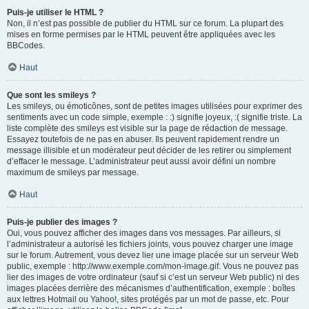
Puis-je utiliser le HTML ?
Non, il n’est pas possible de publier du HTML sur ce forum. La plupart des
mises en forme permises par le HTML peuvent être appliquées avec les
BBCodes.
Haut
Que sont les smileys ?
Les smileys, ou émoticônes, sont de petites images utilisées pour exprimer des
sentiments avec un code simple, exemple : :) signifie joyeux, :( signifie triste. La
liste complète des smileys est visible sur la page de rédaction de message.
Essayez toutefois de ne pas en abuser. Ils peuvent rapidement rendre un
message illisible et un modérateur peut décider de les retirer ou simplement
d’effacer le message. L’administrateur peut aussi avoir défini un nombre
maximum de smileys par message.
Haut
Puis-je publier des images ?
Oui, vous pouvez afficher des images dans vos messages. Par ailleurs, si
l’administrateur a autorisé les fichiers joints, vous pouvez charger une image
sur le forum. Autrement, vous devez lier une image placée sur un serveur Web
public, exemple : http://www.exemple.com/mon-image.gif. Vous ne pouvez pas
lier des images de votre ordinateur (sauf si c’est un serveur Web public) ni des
images placées derrière des mécanismes d’authentification, exemple : boîtes
aux lettres Hotmail ou Yahoo!, sites protégés par un mot de passe, etc. Pour