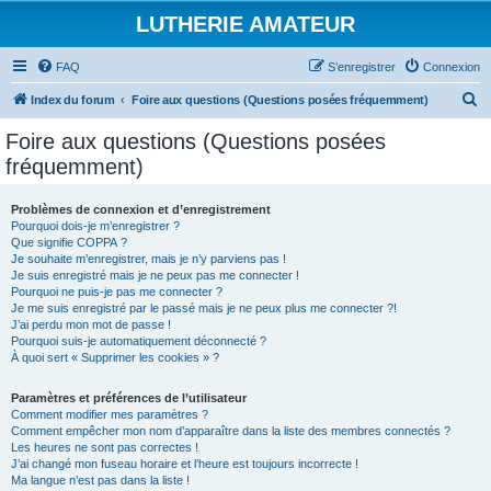
LUTHERIE AMATEUR
FAQ
S’enregistrer
Connexion
R
Index du forum
Foire aux questions (Questions posées fréquemment)
e
Foire aux questions (Questions posées
c
fréquemment)
h
e
Problèmes de connexion et d’enregistrement
Pourquoi dois-je m’enregistrer ?
r
Que signifie COPPA ?
c
Je souhaite m’enregistrer, mais je n’y parviens pas !
Je suis enregistré mais je ne peux pas me connecter !
h
Pourquoi ne puis-je pas me connecter ?
Je me suis enregistré par le passé mais je ne peux plus me connecter ?!
e
J’ai perdu mon mot de passe !
r
Pourquoi suis-je automatiquement déconnecté ?
À quoi sert « Supprimer les cookies » ?
Paramètres et préférences de l’utilisateur
Comment modifier mes paramètres ?
Comment empêcher mon nom d’apparaître dans la liste des membres connectés ?
Les heures ne sont pas correctes !
J’ai changé mon fuseau horaire et l’heure est toujours incorrecte !
Ma langue n’est pas dans la liste !