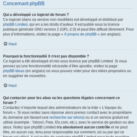
Concernant phpBB
Qui a développé ce logiciel de forum ?
Ce logiciel (dans sa version non modifiée) est développé et distribué par
phpBB Limited
, qui en a les droits d’auteur. Il est publié sous la licence
publique générale GNU version 2 (GPL-2.0) et peut être diffusé librement. Pour
plus d’informations, visitez la page «
À propos de phpBB
» (en anglais).
Haut
Pourquoi la fonctionnalité X n’est pas disponible ?
Ce logiciel a été développé et mis sous licence par phpBB Limited. Si vous
pensez qu’une fonctionnalité nécessite d’être ajoutée, visitez la page
phpBB Ideas
(en anglais) où vous pouvez voter pour des idées proposées ou
en suggérer de nouvelles.
Haut
Qui contacter pour les abus ou les questions légales concernant ce
forum ?
Contactez n’importe lequel des administrateurs de la liste « L’équipe du
forum ». Si vous restez sans réponse alors prenez contact avec le propriétaire
du domaine (en faisant une
recherche sur whois
) ou si un service gratuit est
utilisé (exemple : Yahoo!, Free, f2s.com, etc.), avec le service de gestion ou des
abus. Notez que phpBB Limited
n’a absolument aucun contrôle
et ne peut
être, en aucun cas, tenu pour responsable sur
comment
,
où
ou
par qui
ce