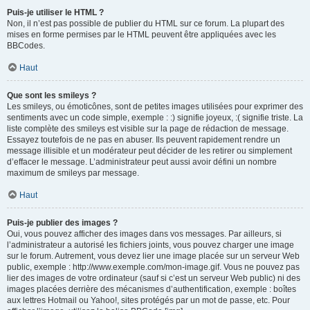
Puis-je utiliser le HTML ?
Non, il n’est pas possible de publier du HTML sur ce forum. La plupart des
mises en forme permises par le HTML peuvent être appliquées avec les
BBCodes.
Haut
Que sont les smileys ?
Les smileys, ou émoticônes, sont de petites images utilisées pour exprimer des
sentiments avec un code simple, exemple : :) signifie joyeux, :( signifie triste. La
liste complète des smileys est visible sur la page de rédaction de message.
Essayez toutefois de ne pas en abuser. Ils peuvent rapidement rendre un
message illisible et un modérateur peut décider de les retirer ou simplement
d’effacer le message. L’administrateur peut aussi avoir défini un nombre
maximum de smileys par message.
Haut
Puis-je publier des images ?
Oui, vous pouvez afficher des images dans vos messages. Par ailleurs, si
l’administrateur a autorisé les fichiers joints, vous pouvez charger une image
sur le forum. Autrement, vous devez lier une image placée sur un serveur Web
public, exemple : http://www.exemple.com/mon-image.gif. Vous ne pouvez pas
lier des images de votre ordinateur (sauf si c’est un serveur Web public) ni des
images placées derrière des mécanismes d’authentification, exemple : boîtes
aux lettres Hotmail ou Yahoo!, sites protégés par un mot de passe, etc. Pour