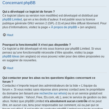
Concernant phpBB
Qui a développé ce logiciel de forum ?
Ce logiciel (dans sa version non modifiée) est développé et distribué par
phpBB Limited
, qui en a les droits d’auteur. Il est publié sous la licence
publique générale GNU version 2 (GPL-2.0) et peut être diffusé librement. Pour
plus d’informations, visitez la page «
À propos de phpBB
» (en anglais).
Haut
Pourquoi la fonctionnalité X n’est pas disponible ?
Ce logiciel a été développé et mis sous licence par phpBB Limited. Si vous
pensez qu’une fonctionnalité nécessite d’être ajoutée, visitez la page
phpBB Ideas
(en anglais) où vous pouvez voter pour des idées proposées ou
en suggérer de nouvelles.
Haut
Qui contacter pour les abus ou les questions légales concernant ce
forum ?
Contactez n’importe lequel des administrateurs de la liste « L’équipe du
forum ». Si vous restez sans réponse alors prenez contact avec le propriétaire
du domaine (en faisant une
recherche sur whois
) ou si un service gratuit est
utilisé (exemple : Yahoo!, Free, f2s.com, etc.), avec le service de gestion ou des
abus. Notez que phpBB Limited
n’a absolument aucun contrôle
et ne peut
être, en aucun cas, tenu pour responsable sur
comment
,
où
ou
par qui
ce