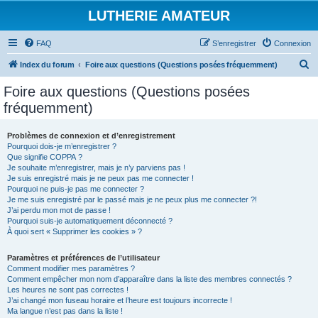
LUTHERIE AMATEUR
FAQ
S’enregistrer
Connexion
R
Index du forum
Foire aux questions (Questions posées fréquemment)
e
Foire aux questions (Questions posées
c
fréquemment)
h
e
Problèmes de connexion et d’enregistrement
Pourquoi dois-je m’enregistrer ?
r
Que signifie COPPA ?
c
Je souhaite m’enregistrer, mais je n’y parviens pas !
Je suis enregistré mais je ne peux pas me connecter !
h
Pourquoi ne puis-je pas me connecter ?
Je me suis enregistré par le passé mais je ne peux plus me connecter ?!
e
J’ai perdu mon mot de passe !
r
Pourquoi suis-je automatiquement déconnecté ?
À quoi sert « Supprimer les cookies » ?
Paramètres et préférences de l’utilisateur
Comment modifier mes paramètres ?
Comment empêcher mon nom d’apparaître dans la liste des membres connectés ?
Les heures ne sont pas correctes !
J’ai changé mon fuseau horaire et l’heure est toujours incorrecte !
Ma langue n’est pas dans la liste !