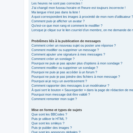
Les heures ne sont pas correctes !
J’ai changé mon fuseau horaire et l’heure est toujours incorrecte !
Ma langue n’est pas dans la liste !
A quoi correspondent les images à proximité de mon nom d’utilisateur 
Comment puis-je afficher un avatar ?
Qu’est-ce que mon rang et comment le modifier ?
Lorsque je clique sur le lien
courriel
d’un membre, on me demande de m
Problèmes liés à la publication de messages
Comment créer un nouveau sujet ou poster une réponse ?
Comment modifier ou supprimer un message ?
Comment ajouter une signature à mes messages ?
Comment créer un sondage ?
Pourquoi ne puis-je pas ajouter plus d’options à mon sondage ?
Comment modifier ou supprimer un sondage ?
Pourquoi ne puis-je pas accéder à un forum ?
Pourquoi ne puis-je pas joindre des fichiers à mon message ?
Pourquoi ai-je reçu un avertissement ?
Comment rapporter des messages à un modérateur ?
À quoi sert le bouton « Sauvegarder » dans la page de rédaction de 
Pourquoi mon message doit être validé ?
Comment remonter mon sujet ?
Mise en forme et types de sujets
Que sont les BBCodes ?
Puis-je utiliser le HTML ?
Que sont les smileys ?
Puis-je publier des images ?
Que sont les annonces globales ?