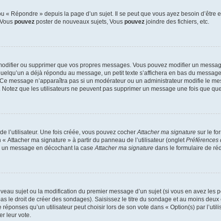
 « Répondre » depuis la page d’un sujet. Il se peut que vous ayez besoin d’être e
: Vous
pouvez
poster de nouveaux sujets, Vous
pouvez
joindre des fichiers, etc.
modifier ou supprimer que vos propres messages. Vous pouvez modifier un message
lqu’un a déjà répondu au message, un petit texte s’affichera en bas du message ind
n. Ce message n’apparaîtra pas si un modérateur ou un administrateur modifie le mes
ive. Notez que les utilisateurs ne peuvent pas supprimer un message une fois que qu
e l’utilisateur. Une fois créée, vous pouvez cocher
Attacher ma signature
sur le fo
 « Attacher ma signature » à partir du panneau de l’utilisateur (onglet
Préférences 
 à un message en décochant la case
Attacher ma signature
dans le formulaire de ré
ouveau sujet ou la modification du premier message d’un sujet (si vous en avez les p
 le droit de créer des sondages). Saisissez le titre du sondage et au moins deux o
onses qu’un utilisateur peut choisir lors de son vote dans « Option(s) par l’utilis
er leur vote.