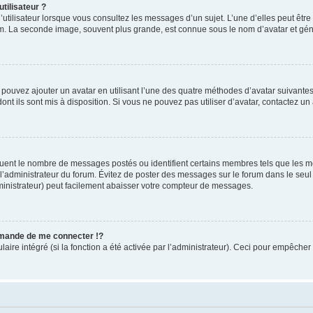
tilisateur ?
utilisateur lorsque vous consultez les messages d’un sujet. L’une d’elles peut êtr
rum. La seconde image, souvent plus grande, est connue sous le nom d’avatar et 
s pouvez ajouter un avatar en utilisant l’une des quatre méthodes d’avatar suivantes 
ont ils sont mis à disposition. Si vous ne pouvez pas utiliser d’avatar, contactez un
iquent le nombre de messages postés ou identifient certains membres tels que les 
ar l’administrateur du forum. Évitez de poster des messages sur le forum dans le seu
ministrateur) peut facilement abaisser votre compteur de messages.
mande de me connecter !?
re intégré (si la fonction a été activée par l’administrateur). Ceci pour empêcher l’u