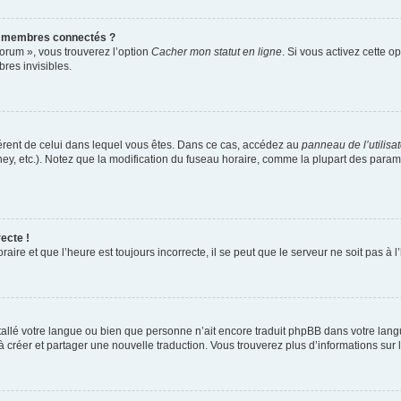
s membres connectés ?
forum », vous trouverez l’option
Cacher mon statut en ligne
. Si vous activez cette o
es invisibles.
ifférent de celui dans lequel vous êtes. Dans ce cas, accédez au
panneau de l’utilisa
ney, etc.). Notez que la modification du fuseau horaire, comme la plupart des para
ecte !
aire et que l’heure est toujours incorrecte, il se peut que le serveur ne soit pas à
installé votre langue ou bien que personne n’ait encore traduit phpBB dans votre l
s à créer et partager une nouvelle traduction. Vous trouverez plus d’informations sur l