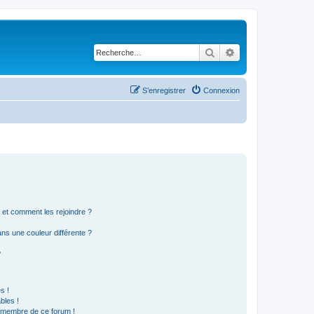
Rechercher
Recherche avancé
S’enregistrer
Connexion
s et comment les rejoindre ?
s une couleur différente ?
?
s !
bles !
n membre de ce forum !