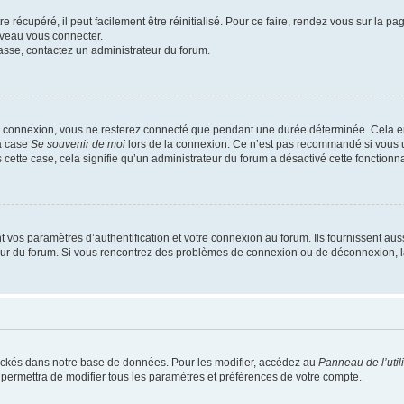
 récupéré, il peut facilement être réinitialisé. Pour ce faire, rendez vous sur la p
uveau vous connecter.
passe, contactez un administrateur du forum.
e connexion, vous ne resterez connecté que pendant une durée déterminée. Cela em
la case
Se souvenir de moi
lors de la connexion. Ce n’est pas recommandé si vous u
s cette case, cela signifie qu’un administrateur du forum a désactivé cette fonctionna
os paramètres d’authentification et votre connexion au forum. Ils fournissent aussi
teur du forum. Si vous rencontrez des problèmes de connexion ou de déconnexion, l
ockés dans notre base de données. Pour les modifier, accédez au
Panneau de l’util
 permettra de modifier tous les paramètres et préférences de votre compte.