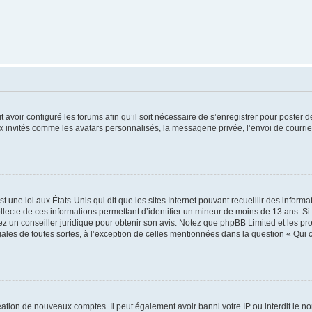
t avoir configuré les forums afin qu’il soit nécessaire de s’enregistrer pour poster
x invités comme les avatars personnalisés, la messagerie privée, l’envoi de courri
t une loi aux États-Unis qui dit que les sites Internet pouvant recueillir des infor
ollecte de ces informations permettant d’identifier un mineur de moins de 13 ans. S
tez un conseiller juridique pour obtenir son avis. Notez que phpBB Limited et les pr
gales de toutes sortes, à l’exception de celles mentionnées dans la question « Qui
réation de nouveaux comptes. Il peut également avoir banni votre IP ou interdit le no