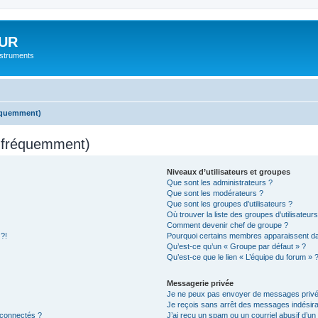
UR
instruments
réquemment)
s fréquemment)
Niveaux d’utilisateurs et groupes
Que sont les administrateurs ?
Que sont les modérateurs ?
Que sont les groupes d’utilisateurs ?
Où trouver la liste des groupes d’utilisateur
Comment devenir chef de groupe ?
 ?!
Pourquoi certains membres apparaissent dan
Qu’est-ce qu’un « Groupe par défaut » ?
Qu’est-ce que le lien « L’équipe du forum » 
Messagerie privée
Je ne peux pas envoyer de messages privé
Je reçois sans arrêt des messages indésira
 connectés ?
J’ai reçu un spam ou un courriel abusif d’u