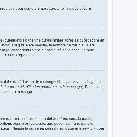
nregistré pour écrire un message. Une liste des options
 (quelquefois dans une durée limitée après sa publication) en
iquant qu’il a été modifié, le nombre de fois qu’il a été
sage, cependant ils ont la possibilité de laisser une note
elqu’un y a répondu.
rmulaire de rédaction de message. Vous pouvez aussi ajouter
du forum --> Modifier les préférences de message
). Par la suite,
daction de message.
ermissions), cliquez sur l’onglet
Sondage
sous la partie
ptions possibles, saisissez une option par ligne dans le
ateur », limiter la durée en jours du sondage (mettre « 0 » pour