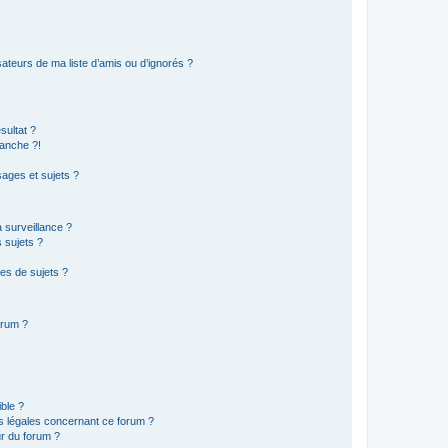
ateurs de ma liste d’amis ou d’ignorés ?
sultat ?
anche ?!
ages et sujets ?
a surveillance ?
 sujets ?
es de sujets ?
orum ?
ible ?
ns légales concernant ce forum ?
r du forum ?