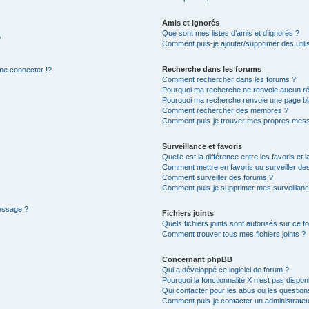
Amis et ignorés
Que sont mes listes d’amis et d’ignorés ?
?
Comment puis-je ajouter/supprimer des utilis
Recherche dans les forums
e connecter !?
Comment rechercher dans les forums ?
Pourquoi ma recherche ne renvoie aucun ré
Pourquoi ma recherche renvoie une page bl
Comment rechercher des membres ?
Comment puis-je trouver mes propres mess
Surveillance et favoris
Quelle est la différence entre les favoris et l
Comment mettre en favoris ou surveiller des
Comment surveiller des forums ?
Comment puis-je supprimer mes surveillanc
message ?
Fichiers joints
Quels fichiers joints sont autorisés sur ce f
Comment trouver tous mes fichiers joints ?
Concernant phpBB
Qui a développé ce logiciel de forum ?
Pourquoi la fonctionnalité X n’est pas dispon
Qui contacter pour les abus ou les questio
Comment puis-je contacter un administrateu