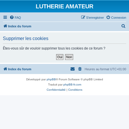
LUTHERIE AMATEUR
FAQ
S’enregistrer
Connexion
R
Index du forum
e
Supprimer les cookies
c
h
Êtes-vous sûr de vouloir supprimer tous les cookies de ce forum ?
e
r
c
Index du forum
Heures au format
UTC+01:00
h
Développé par
phpBB
® Forum Software © phpBB Limited
e
Traduit par
phpBB-fr.com
r
Confidentialité
|
Conditions