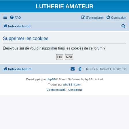
LUTHERIE AMATEUR
FAQ
S’enregistrer
Connexion
R
Index du forum
e
Supprimer les cookies
c
h
Êtes-vous sûr de vouloir supprimer tous les cookies de ce forum ?
e
r
c
Index du forum
Heures au format
UTC+01:00
h
Développé par
phpBB
® Forum Software © phpBB Limited
e
Traduit par
phpBB-fr.com
r
Confidentialité
|
Conditions