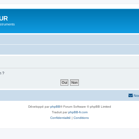
UR
instruments
m ?
Nou
Développé par
phpBB
® Forum Software © phpBB Limited
Traduit par
phpBB-fr.com
Confidentialité
|
Conditions