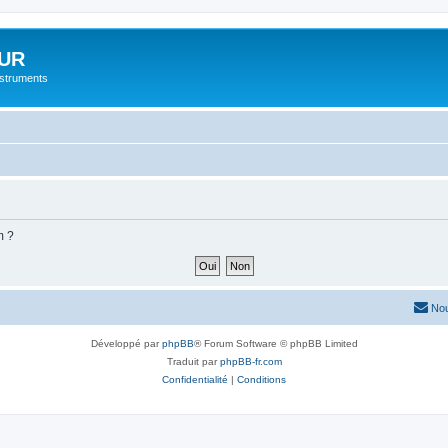
UR
instruments
m ?
Nou
Développé par
phpBB
® Forum Software © phpBB Limited
Traduit par
phpBB-fr.com
Confidentialité
|
Conditions