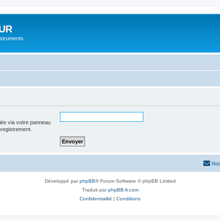
UR
instruments
iée via votre panneau
enregistrement.
Nou
Développé par
phpBB
® Forum Software © phpBB Limited
Traduit par
phpBB-fr.com
Confidentialité
|
Conditions