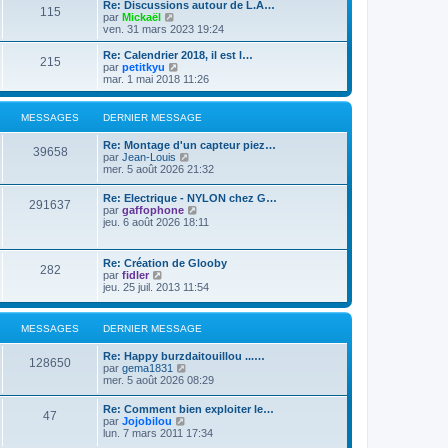
e
Re: Discussions autour de L.A…
e
s
115
r
V
par
Mickaël
r
a
m
o
ven. 31 mars 2023 19:24
n
g
e
i
i
e
s
r
Re: Calendrier 2018, il est l…
e
215
s
l
V
par
petitkyu
r
a
e
o
mar. 1 mai 2018 11:26
m
g
d
i
e
e
e
r
s
r
l
s
MESSAGES
DERNIER MESSAGE
n
e
a
i
d
g
Re: Montage d'un capteur piez…
e
e
39658
e
V
par
Jean-Louis
r
r
o
mer. 5 août 2026 21:32
m
n
i
e
i
r
s
Re: Electrique - NYLON chez G…
e
291637
l
s
V
par
gaffophone
r
e
a
o
jeu. 6 août 2026 18:11
m
d
g
i
e
e
e
r
s
r
l
s
Re: Création de Glooby
n
282
e
a
V
par
fidler
i
d
g
o
jeu. 25 juil. 2013 11:54
e
e
e
i
r
r
r
m
n
l
e
MESSAGES
DERNIER MESSAGE
i
e
s
e
d
s
r
Re: Happy burzdaitouillou ...…
e
a
128650
m
V
par
gema1831
r
g
e
o
mer. 5 août 2026 08:29
n
e
s
i
i
s
r
e
Re: Comment bien exploiter le…
a
47
l
r
V
par
Jojobilou
g
e
m
o
lun. 7 mars 2011 17:34
e
d
e
i