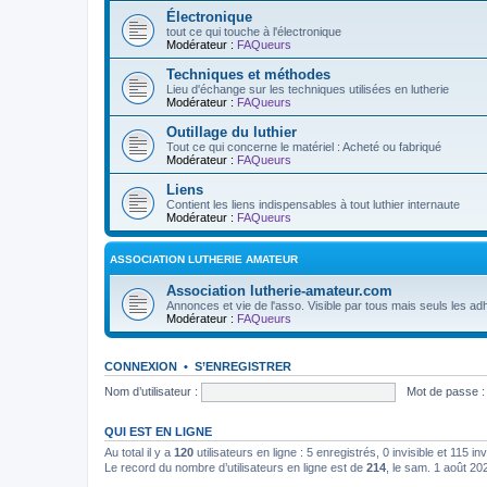
Électronique
tout ce qui touche à l'électronique
Modérateur :
FAQueurs
Techniques et méthodes
Lieu d'échange sur les techniques utilisées en lutherie
Modérateur :
FAQueurs
Outillage du luthier
Tout ce qui concerne le matériel : Acheté ou fabriqué
Modérateur :
FAQueurs
Liens
Contient les liens indispensables à tout luthier internaute
Modérateur :
FAQueurs
ASSOCIATION LUTHERIE AMATEUR
Association lutherie-amateur.com
Annonces et vie de l'asso. Visible par tous mais seuls les adh
Modérateur :
FAQueurs
CONNEXION
•
S’ENREGISTRER
Nom d’utilisateur :
Mot de passe :
QUI EST EN LIGNE
Au total il y a
120
utilisateurs en ligne : 5 enregistrés, 0 invisible et 115 i
Le record du nombre d’utilisateurs en ligne est de
214
, le sam. 1 août 20