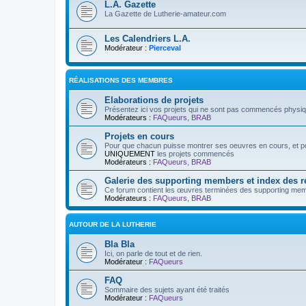
L.A. Gazette
La Gazette de Lutherie-amateur.com
Les Calendriers L.A.
Modérateur :
Pierceval
RÉALISATIONS DES MEMBRES
Elaborations de projets
Présentez ici vos projets qui ne sont pas commencés physi
Modérateurs :
FAQueurs
,
BRAB
Projets en cours
Pour que chacun puisse montrer ses oeuvres en cours, et pos
UNIQUEMENT
les projets commencés
Modérateurs :
FAQueurs
,
BRAB
Galerie des supporting members et index des 
Ce forum contient les œuvres terminées des supporting mem
Modérateurs :
FAQueurs
,
BRAB
AUTOUR DE LA LUTHERIE
Bla Bla
Ici, on parle de tout et de rien.
Modérateur :
FAQueurs
FAQ
Sommaire des sujets ayant été traités
Modérateur :
FAQueurs