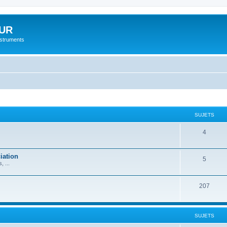
UR
instruments
SUJETS
4
iation
5
 ...
207
SUJETS