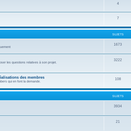
4
7
SUJETS
1673
quement
3222
er les questions relatives à son projet.
réalisations des membres
108
bers qui en font la demande.
SUJETS
3934
21