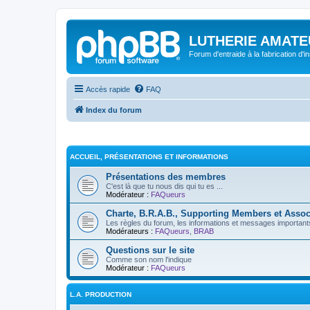
LUTHERIE AMATE
Forum d'entraide à la fabrication d'
Accès rapide
FAQ
Index du forum
ACCUEIL, PRÉSENTATIONS ET INFORMATIONS
Présentations des membres
C'est là que tu nous dis qui tu es ...
Modérateur :
FAQueurs
Charte, B.R.A.B., Supporting Members et Assoc
Les règles du forum, les informations et messages importants,
Modérateurs :
FAQueurs
,
BRAB
Questions sur le site
Comme son nom l'indique
Modérateur :
FAQueurs
L.A. PRODUCTION