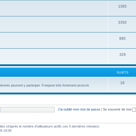
1365
3350
895
329
SUJETS
18
érents peuvent y participer. Freepost très fortement proscrit.
J’ai oublié mon mot de passe
|
Se souvenir de moi
nvités (d’après le nombre d’utilisateurs actifs ces 5 dernières minutes)
26 19:05