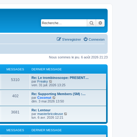
Rechercher
Recherche avancé
S’enregistrer
Connexion
Nous sommes le jeu. 6 août 2026 21:23
MESSAGES
DERNIER MESSAGE
Re: Le trombinoscope: PRESENT…
5310
V
par
Freaky
o
ven. 31 juil. 2026 13:25
i
r
Re: Supporting Members (SM) :…
402
l
V
par
Coconut
e
o
dim. 3 mai 2026 13:50
d
i
e
r
Re: Lenteur
r
3681
l
V
par
masterbricoleuse
n
e
o
lun. 6 avr. 2026 12:21
i
d
i
e
e
r
r
r
l
m
MESSAGES
DERNIER MESSAGE
n
e
e
i
d
s