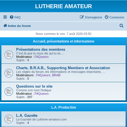
LUTHERIE AMATEUR
FAQ
S’enregistrer
Connexion
R
Index du forum
e
Nous sommes le ven. 7 août 2026 03:50
c
Accueil, présentations et informations
h
Présentations des membres
e
C'est là que tu nous dis qui tu es ...
Modérateur :
FAQueurs
r
Sujets :
4
c
Charte, B.R.A.B., Supporting Members et Association
Les règles du forum, les informations et messages importants, ...
h
Modérateurs :
FAQueurs
,
BRAB
Sujets :
5
e
Questions sur le site
r
Comme son nom l'indique
Modérateur :
FAQueurs
Sujets :
207
L.A. Production
L.A. Gazette
La Gazette de Lutherie-amateur.com
Sujets :
4