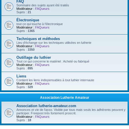
FAQ
Sommaire des sujets ayant été traités
Modérateur :
FAQueurs
Sujets :
21
Électronique
tout ce qui touche à l'électronique
Modérateur :
FAQueurs
Sujets :
1365
Techniques et méthodes
Lieu d'échange sur les techniques utilisées en lutherie
Modérateur :
FAQueurs
Sujets :
3350
Outillage du luthier
Tout ce qui concerne le matériel : Acheté ou fabriqué
Modérateur :
FAQueurs
Sujets :
895
Liens
Contient les liens indispensables à tout luthier internaute
Modérateur :
FAQueurs
Sujets :
329
Association Lutherie Amateur
Association lutherie-amateur.com
Annonces et vie de l'asso. Visible par tous mais seuls les adhérents peuvent y
participer. Freepost très fortement proscrit.
Modérateur :
FAQueurs
Sujets :
18