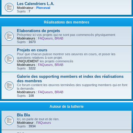
Les Calendriers L.A.
Modérateur :
Pierceval
Sujets :
7
Réalisations des membres
Elaborations de projets
Présentez ici vos projets qui ne sont pas commencés physiquement
Modérateurs :
FAQueurs
,
BRAB
Sujets :
1673
Projets en cours
Pour que chacun puisse montrer ses oeuvres en cours, et poser les
questions relatives à son projet.
UNIQUEMENT
les projets commencés
Modérateurs :
FAQueurs
,
BRAB
Sujets :
3222
Galerie des supporting members et index des réalisations
des membres
Ce forum contient les œuvres terminées des supporting members qui en font
la demande.
Modérateurs :
FAQueurs
,
BRAB
Sujets :
108
Autour de la lutherie
Bla Bla
Ici, on parle de tout et de rien.
Modérateur :
FAQueurs
Sujets :
3934