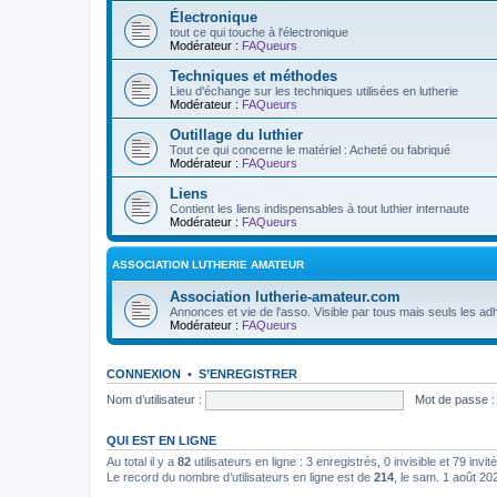
Électronique
tout ce qui touche à l'électronique
Modérateur :
FAQueurs
Techniques et méthodes
Lieu d'échange sur les techniques utilisées en lutherie
Modérateur :
FAQueurs
Outillage du luthier
Tout ce qui concerne le matériel : Acheté ou fabriqué
Modérateur :
FAQueurs
Liens
Contient les liens indispensables à tout luthier internaute
Modérateur :
FAQueurs
ASSOCIATION LUTHERIE AMATEUR
Association lutherie-amateur.com
Annonces et vie de l'asso. Visible par tous mais seuls les adh
Modérateur :
FAQueurs
CONNEXION
•
S’ENREGISTRER
Nom d’utilisateur :
Mot de passe :
QUI EST EN LIGNE
Au total il y a
82
utilisateurs en ligne : 3 enregistrés, 0 invisible et 79 inv
Le record du nombre d’utilisateurs en ligne est de
214
, le sam. 1 août 20