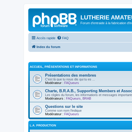
LUTHERIE AMATE
Forum d'entraide à la fabrication d'
Accès rapide
FAQ
Index du forum
ACCUEIL, PRÉSENTATIONS ET INFORMATIONS
Présentations des membres
C'est là que tu nous dis qui tu es ...
Modérateur :
FAQueurs
Charte, B.R.A.B., Supporting Members et Assoc
Les règles du forum, les informations et messages importants,
Modérateurs :
FAQueurs
,
BRAB
Questions sur le site
Comme son nom l'indique
Modérateur :
FAQueurs
L.A. PRODUCTION