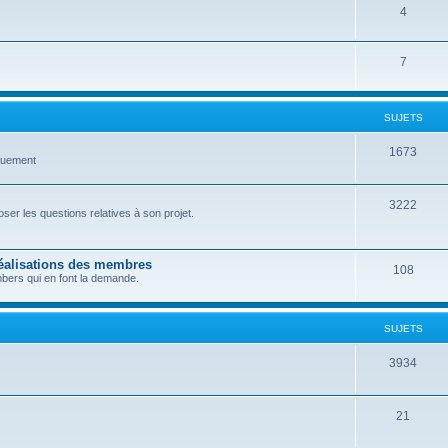
4
7
SUJETS
1673
quement
3222
er les questions relatives à son projet.
réalisations des membres
108
bers qui en font la demande.
SUJETS
3934
21