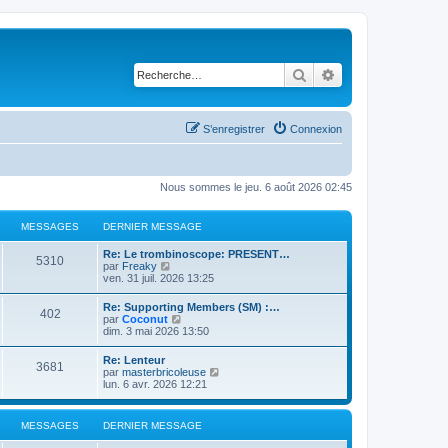
Rechercher
Recherche avancé
S’enregistrer
Connexion
Nous sommes le jeu. 6 août 2026 02:45
MESSAGES
DERNIER MESSAGE
Re: Le trombinoscope: PRESENT…
5310
V
par
Freaky
o
ven. 31 juil. 2026 13:25
i
r
Re: Supporting Members (SM) :…
402
l
V
par
Coconut
e
o
dim. 3 mai 2026 13:50
d
i
e
r
Re: Lenteur
r
3681
l
V
par
masterbricoleuse
n
e
o
lun. 6 avr. 2026 12:21
i
d
i
e
e
r
r
r
l
m
MESSAGES
DERNIER MESSAGE
n
e
e
i
d
s