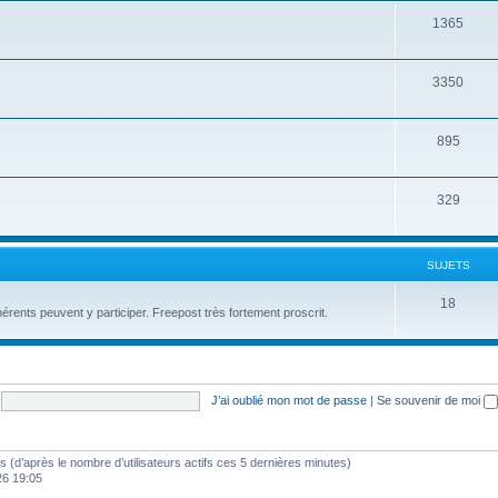
1365
3350
895
329
SUJETS
18
érents peuvent y participer. Freepost très fortement proscrit.
J’ai oublié mon mot de passe
|
Se souvenir de moi
ités (d’après le nombre d’utilisateurs actifs ces 5 dernières minutes)
26 19:05