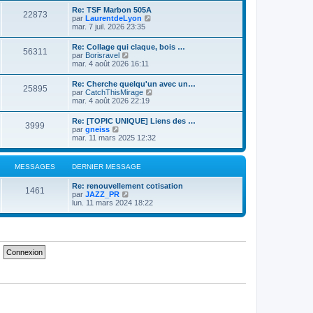
e
s
r
Re: TSF Marbon 505A
r
s
22873
l
V
par
LaurentdeLyon
n
a
e
o
mar. 7 juil. 2026 23:35
i
g
d
i
e
e
e
r
r
Re: Collage qui claque, bois …
r
56311
l
m
V
par
Borisravel
n
e
e
o
mar. 4 août 2026 16:11
i
d
s
i
e
e
s
r
r
Re: Cherche quelqu'un avec un…
r
a
25895
l
m
V
par
CatchThisMirage
n
g
e
e
o
mar. 4 août 2026 22:19
i
e
d
s
i
e
e
s
r
r
Re: [TOPIC UNIQUE] Liens des …
r
a
3999
l
m
V
par
gneiss
n
g
e
e
o
mar. 11 mars 2025 12:32
i
e
d
s
i
e
e
s
r
r
r
a
l
m
MESSAGES
DERNIER MESSAGE
n
g
e
e
i
e
d
s
e
Re: renouvellement cotisation
e
s
1461
r
V
par
JAZZ_PR
r
a
m
o
lun. 11 mars 2024 18:22
n
g
e
i
i
e
s
r
e
s
l
r
a
e
m
g
d
e
e
e
s
r
s
n
a
i
g
e
e
r
m
e