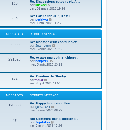
e
Re: Discussions autour de L.A…
e
s
115
r
V
par
Mickaël
r
a
m
o
ven. 31 mars 2023 19:24
n
g
e
i
i
e
s
r
Re: Calendrier 2018, il est l…
e
215
s
l
V
par
petitkyu
r
a
e
o
mar. 1 mai 2018 11:26
m
g
d
i
e
e
e
r
s
r
l
s
MESSAGES
DERNIER MESSAGE
n
e
a
i
d
g
Re: Montage d'un capteur piez…
e
e
39658
e
V
par
Jean-Louis
r
r
o
mer. 5 août 2026 21:32
m
n
i
e
i
r
s
Re: octave mandoline: chirurg…
e
291628
l
s
V
par
banjo980
r
e
a
o
mer. 5 août 2026 23:19
m
d
g
i
e
e
e
r
s
r
l
s
Re: Création de Glooby
n
282
e
a
V
par
fidler
i
d
g
o
jeu. 25 juil. 2013 11:54
e
e
e
i
r
r
r
m
n
l
e
MESSAGES
DERNIER MESSAGE
i
e
s
e
d
s
r
Re: Happy burzdaitouillou ...…
e
a
128650
m
V
par
gema1831
r
g
e
o
mer. 5 août 2026 08:29
n
e
s
i
i
s
r
e
Re: Comment bien exploiter le…
a
47
l
r
V
par
Jojobilou
g
e
m
o
lun. 7 mars 2011 17:34
e
d
e
i