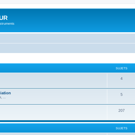
UR
instruments
SUJETS
4
iation
5
 ...
207
SUJETS