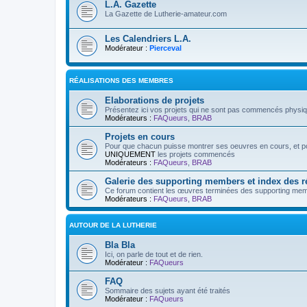
L.A. Gazette
La Gazette de Lutherie-amateur.com
Les Calendriers L.A.
Modérateur :
Pierceval
RÉALISATIONS DES MEMBRES
Elaborations de projets
Présentez ici vos projets qui ne sont pas commencés physi
Modérateurs :
FAQueurs
,
BRAB
Projets en cours
Pour que chacun puisse montrer ses oeuvres en cours, et pos
UNIQUEMENT
les projets commencés
Modérateurs :
FAQueurs
,
BRAB
Galerie des supporting members et index des 
Ce forum contient les œuvres terminées des supporting mem
Modérateurs :
FAQueurs
,
BRAB
AUTOUR DE LA LUTHERIE
Bla Bla
Ici, on parle de tout et de rien.
Modérateur :
FAQueurs
FAQ
Sommaire des sujets ayant été traités
Modérateur :
FAQueurs