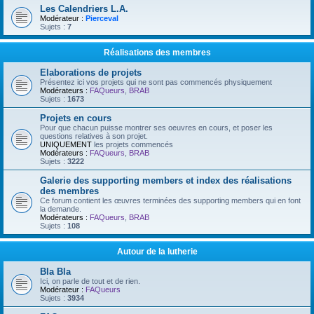
Les Calendriers L.A.
Modérateur :
Pierceval
Sujets :
7
Réalisations des membres
Elaborations de projets
Présentez ici vos projets qui ne sont pas commencés physiquement
Modérateurs :
FAQueurs
,
BRAB
Sujets :
1673
Projets en cours
Pour que chacun puisse montrer ses oeuvres en cours, et poser les
questions relatives à son projet.
UNIQUEMENT
les projets commencés
Modérateurs :
FAQueurs
,
BRAB
Sujets :
3222
Galerie des supporting members et index des réalisations
des membres
Ce forum contient les œuvres terminées des supporting members qui en font
la demande.
Modérateurs :
FAQueurs
,
BRAB
Sujets :
108
Autour de la lutherie
Bla Bla
Ici, on parle de tout et de rien.
Modérateur :
FAQueurs
Sujets :
3934