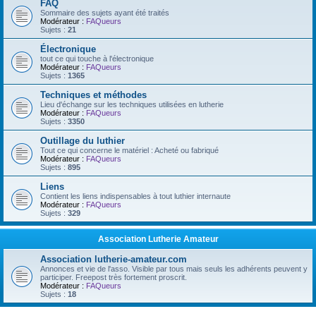
FAQ
Sommaire des sujets ayant été traités
Modérateur :
FAQueurs
Sujets :
21
Électronique
tout ce qui touche à l'électronique
Modérateur :
FAQueurs
Sujets :
1365
Techniques et méthodes
Lieu d'échange sur les techniques utilisées en lutherie
Modérateur :
FAQueurs
Sujets :
3350
Outillage du luthier
Tout ce qui concerne le matériel : Acheté ou fabriqué
Modérateur :
FAQueurs
Sujets :
895
Liens
Contient les liens indispensables à tout luthier internaute
Modérateur :
FAQueurs
Sujets :
329
Association Lutherie Amateur
Association lutherie-amateur.com
Annonces et vie de l'asso. Visible par tous mais seuls les adhérents peuvent y
participer. Freepost très fortement proscrit.
Modérateur :
FAQueurs
Sujets :
18