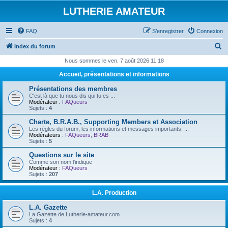
LUTHERIE AMATEUR
FAQ
S’enregistrer
Connexion
R
Index du forum
e
Nous sommes le ven. 7 août 2026 11:18
c
Accueil, présentations et informations
h
Présentations des membres
e
C'est là que tu nous dis qui tu es ...
Modérateur :
FAQueurs
r
Sujets :
4
c
Charte, B.R.A.B., Supporting Members et Association
Les règles du forum, les informations et messages importants, ...
h
Modérateurs :
FAQueurs
,
BRAB
Sujets :
5
e
Questions sur le site
r
Comme son nom l'indique
Modérateur :
FAQueurs
Sujets :
207
L.A. Production
L.A. Gazette
La Gazette de Lutherie-amateur.com
Sujets :
4