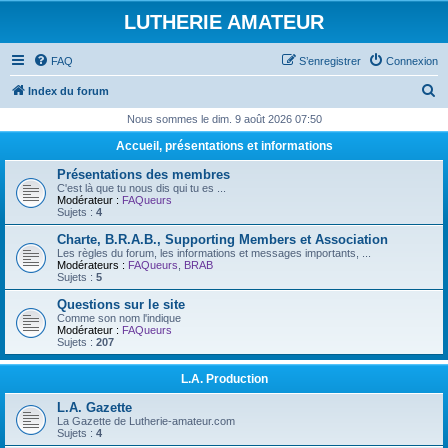
LUTHERIE AMATEUR
FAQ
S’enregistrer
Connexion
R
Index du forum
e
Nous sommes le dim. 9 août 2026 07:50
c
Accueil, présentations et informations
h
Présentations des membres
e
C'est là que tu nous dis qui tu es ...
Modérateur :
FAQueurs
r
Sujets :
4
c
Charte, B.R.A.B., Supporting Members et Association
Les règles du forum, les informations et messages importants, ...
h
Modérateurs :
FAQueurs
,
BRAB
Sujets :
5
e
Questions sur le site
r
Comme son nom l'indique
Modérateur :
FAQueurs
Sujets :
207
L.A. Production
L.A. Gazette
La Gazette de Lutherie-amateur.com
Sujets :
4