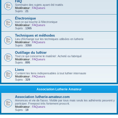
FAQ
Sommaire des sujets ayant été traités
Modérateur :
FAQueurs
Sujets :
21
Électronique
tout ce qui touche à l'électronique
Modérateur :
FAQueurs
Sujets :
1365
Techniques et méthodes
Lieu d'échange sur les techniques utilisées en lutherie
Modérateur :
FAQueurs
Sujets :
3350
Outillage du luthier
Tout ce qui concerne le matériel : Acheté ou fabriqué
Modérateur :
FAQueurs
Sujets :
895
Liens
Contient les liens indispensables à tout luthier internaute
Modérateur :
FAQueurs
Sujets :
329
Association Lutherie Amateur
Association lutherie-amateur.com
Annonces et vie de l'asso. Visible par tous mais seuls les adhérents peuvent y
participer. Freepost très fortement proscrit.
Modérateur :
FAQueurs
Sujets :
18