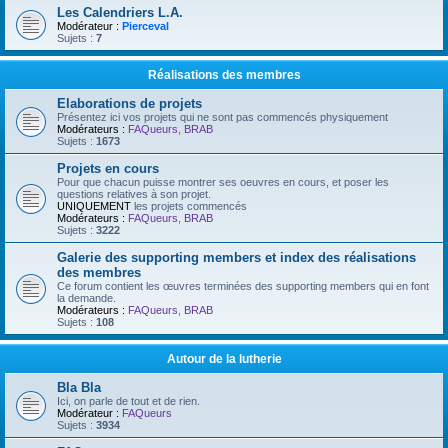
Les Calendriers L.A.
Modérateur :
Pierceval
Sujets :
7
Réalisations des membres
Elaborations de projets
Présentez ici vos projets qui ne sont pas commencés physiquement
Modérateurs :
FAQueurs
,
BRAB
Sujets :
1673
Projets en cours
Pour que chacun puisse montrer ses oeuvres en cours, et poser les
questions relatives à son projet.
UNIQUEMENT
les projets commencés
Modérateurs :
FAQueurs
,
BRAB
Sujets :
3222
Galerie des supporting members et index des réalisations
des membres
Ce forum contient les œuvres terminées des supporting members qui en font
la demande.
Modérateurs :
FAQueurs
,
BRAB
Sujets :
108
Autour de la lutherie
Bla Bla
Ici, on parle de tout et de rien.
Modérateur :
FAQueurs
Sujets :
3934