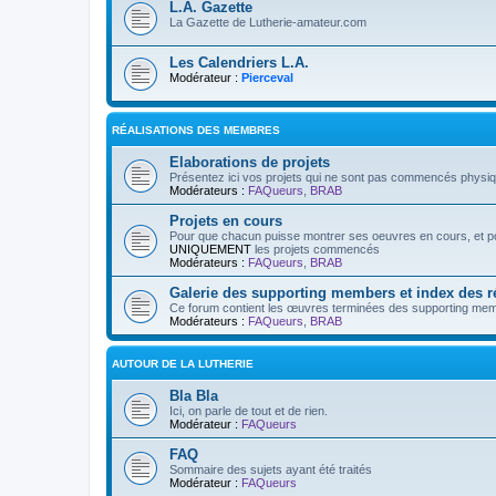
L.A. Gazette
La Gazette de Lutherie-amateur.com
Les Calendriers L.A.
Modérateur :
Pierceval
RÉALISATIONS DES MEMBRES
Elaborations de projets
Présentez ici vos projets qui ne sont pas commencés physi
Modérateurs :
FAQueurs
,
BRAB
Projets en cours
Pour que chacun puisse montrer ses oeuvres en cours, et pos
UNIQUEMENT
les projets commencés
Modérateurs :
FAQueurs
,
BRAB
Galerie des supporting members et index des 
Ce forum contient les œuvres terminées des supporting mem
Modérateurs :
FAQueurs
,
BRAB
AUTOUR DE LA LUTHERIE
Bla Bla
Ici, on parle de tout et de rien.
Modérateur :
FAQueurs
FAQ
Sommaire des sujets ayant été traités
Modérateur :
FAQueurs