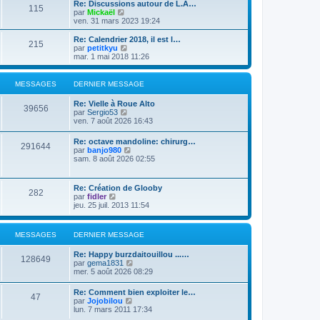
e
Re: Discussions autour de L.A…
e
s
115
r
V
par
Mickaël
r
a
m
o
ven. 31 mars 2023 19:24
n
g
e
i
i
e
s
r
Re: Calendrier 2018, il est l…
e
215
s
l
V
par
petitkyu
r
a
e
o
mar. 1 mai 2018 11:26
m
g
d
i
e
e
e
r
s
r
l
s
MESSAGES
DERNIER MESSAGE
n
e
a
i
d
g
Re: Vielle à Roue Alto
e
e
39656
e
V
par
Sergio53
r
r
o
ven. 7 août 2026 16:43
m
n
i
e
i
r
s
Re: octave mandoline: chirurg…
e
291644
l
s
V
par
banjo980
r
e
a
o
sam. 8 août 2026 02:55
m
d
g
i
e
e
e
r
s
r
l
s
Re: Création de Glooby
n
282
e
a
V
par
fidler
i
d
g
o
jeu. 25 juil. 2013 11:54
e
e
e
i
r
r
r
m
n
l
e
MESSAGES
DERNIER MESSAGE
i
e
s
e
d
s
r
Re: Happy burzdaitouillou ...…
e
a
128649
m
V
par
gema1831
r
g
e
o
mer. 5 août 2026 08:29
n
e
s
i
i
s
r
e
Re: Comment bien exploiter le…
a
47
l
r
V
par
Jojobilou
g
e
m
o
lun. 7 mars 2011 17:34
e
d
e
i