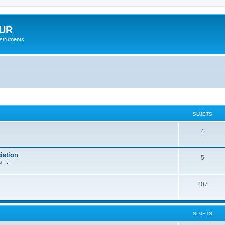
UR
instruments
SUJETS
4
iation
5
 ...
207
SUJETS