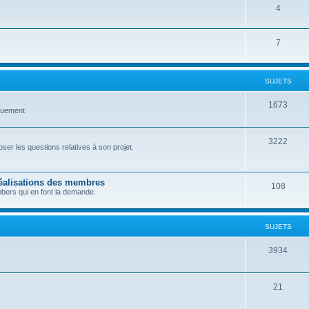
4
7
SUJETS
1673
quement
3222
er les questions relatives à son projet.
réalisations des membres
108
bers qui en font la demande.
SUJETS
3934
21