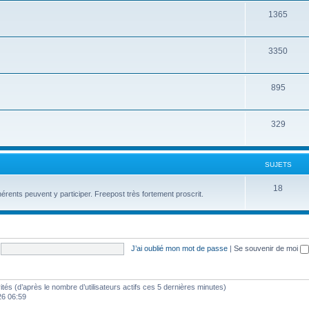
1365
3350
895
329
SUJETS
18
érents peuvent y participer. Freepost très fortement proscrit.
J’ai oublié mon mot de passe
|
Se souvenir de moi
nvités (d’après le nombre d’utilisateurs actifs ces 5 dernières minutes)
26 06:59