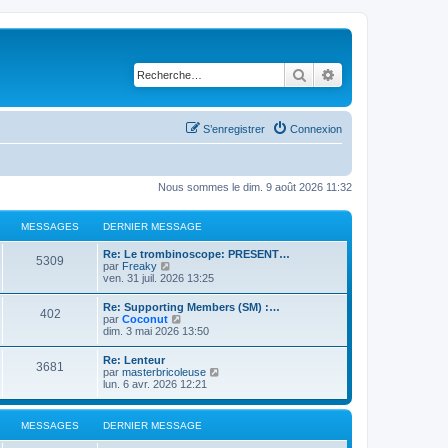
Rechercher
Recherche avancé
S’enregistrer
Connexion
Nous sommes le dim. 9 août 2026 11:32
MESSAGES
DERNIER MESSAGE
Re: Le trombinoscope: PRESENT…
5309
V
par
Freaky
o
ven. 31 juil. 2026 13:25
i
r
Re: Supporting Members (SM) :…
402
l
V
par
Coconut
e
o
dim. 3 mai 2026 13:50
d
i
e
r
Re: Lenteur
r
3681
l
V
par
masterbricoleuse
n
e
o
lun. 6 avr. 2026 12:21
i
d
i
e
e
r
r
r
l
m
MESSAGES
DERNIER MESSAGE
n
e
e
i
d
s