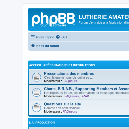
LUTHERIE AMATE
Forum d'entraide à la fabrication d'
Accès rapide
FAQ
Index du forum
ACCUEIL, PRÉSENTATIONS ET INFORMATIONS
Présentations des membres
C'est là que tu nous dis qui tu es ...
Modérateur :
FAQueurs
Charte, B.R.A.B., Supporting Members et Assoc
Les règles du forum, les informations et messages importants,
Modérateurs :
FAQueurs
,
BRAB
Questions sur le site
Comme son nom l'indique
Modérateur :
FAQueurs
L.A. PRODUCTION