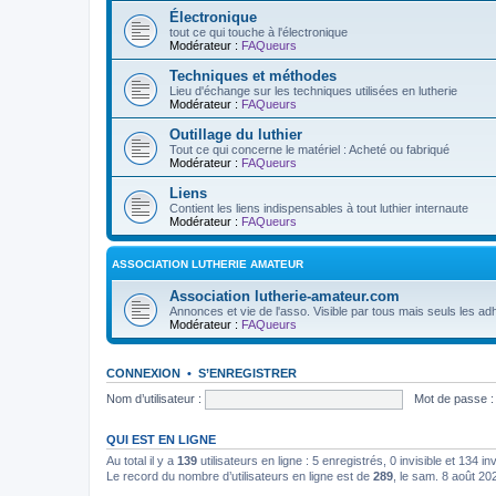
Électronique
tout ce qui touche à l'électronique
Modérateur :
FAQueurs
Techniques et méthodes
Lieu d'échange sur les techniques utilisées en lutherie
Modérateur :
FAQueurs
Outillage du luthier
Tout ce qui concerne le matériel : Acheté ou fabriqué
Modérateur :
FAQueurs
Liens
Contient les liens indispensables à tout luthier internaute
Modérateur :
FAQueurs
ASSOCIATION LUTHERIE AMATEUR
Association lutherie-amateur.com
Annonces et vie de l'asso. Visible par tous mais seuls les adh
Modérateur :
FAQueurs
CONNEXION
•
S’ENREGISTRER
Nom d’utilisateur :
Mot de passe :
QUI EST EN LIGNE
Au total il y a
139
utilisateurs en ligne : 5 enregistrés, 0 invisible et 134 i
Le record du nombre d’utilisateurs en ligne est de
289
, le sam. 8 août 20