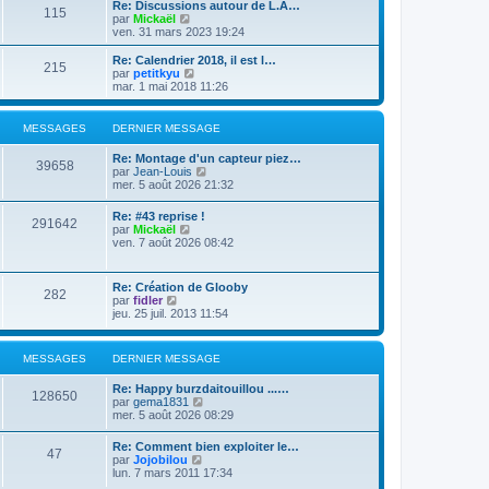
e
Re: Discussions autour de L.A…
e
s
115
r
V
par
Mickaël
r
a
m
o
ven. 31 mars 2023 19:24
n
g
e
i
i
e
s
r
Re: Calendrier 2018, il est l…
e
215
s
l
V
par
petitkyu
r
a
e
o
mar. 1 mai 2018 11:26
m
g
d
i
e
e
e
r
s
r
l
s
MESSAGES
DERNIER MESSAGE
n
e
a
i
d
g
Re: Montage d'un capteur piez…
e
e
39658
e
V
par
Jean-Louis
r
r
o
mer. 5 août 2026 21:32
m
n
i
e
i
r
s
Re: #43 reprise !
e
291642
l
s
V
par
Mickaël
r
e
a
o
ven. 7 août 2026 08:42
m
d
g
i
e
e
e
r
s
r
l
s
Re: Création de Glooby
n
282
e
a
V
par
fidler
i
d
g
o
jeu. 25 juil. 2013 11:54
e
e
e
i
r
r
r
m
n
l
e
MESSAGES
DERNIER MESSAGE
i
e
s
e
d
s
r
Re: Happy burzdaitouillou ...…
e
a
128650
m
V
par
gema1831
r
g
e
o
mer. 5 août 2026 08:29
n
e
s
i
i
s
r
e
Re: Comment bien exploiter le…
a
47
l
r
V
par
Jojobilou
g
e
m
o
lun. 7 mars 2011 17:34
e
d
e
i