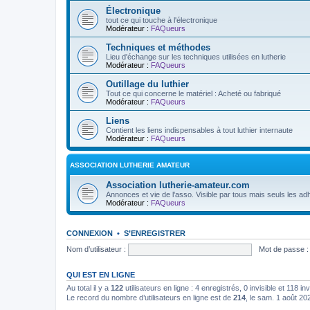
Électronique
tout ce qui touche à l'électronique
Modérateur :
FAQueurs
Techniques et méthodes
Lieu d'échange sur les techniques utilisées en lutherie
Modérateur :
FAQueurs
Outillage du luthier
Tout ce qui concerne le matériel : Acheté ou fabriqué
Modérateur :
FAQueurs
Liens
Contient les liens indispensables à tout luthier internaute
Modérateur :
FAQueurs
ASSOCIATION LUTHERIE AMATEUR
Association lutherie-amateur.com
Annonces et vie de l'asso. Visible par tous mais seuls les adh
Modérateur :
FAQueurs
CONNEXION
•
S’ENREGISTRER
Nom d’utilisateur :
Mot de passe :
QUI EST EN LIGNE
Au total il y a
122
utilisateurs en ligne : 4 enregistrés, 0 invisible et 118 i
Le record du nombre d’utilisateurs en ligne est de
214
, le sam. 1 août 20