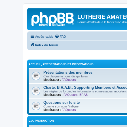
LUTHERIE AMATE
Forum d'entraide à la fabrication d'
Accès rapide
FAQ
Index du forum
ACCUEIL, PRÉSENTATIONS ET INFORMATIONS
Présentations des membres
C'est là que tu nous dis qui tu es ...
Modérateur :
FAQueurs
Charte, B.R.A.B., Supporting Members et Assoc
Les règles du forum, les informations et messages importants,
Modérateurs :
FAQueurs
,
BRAB
Questions sur le site
Comme son nom l'indique
Modérateur :
FAQueurs
L.A. PRODUCTION