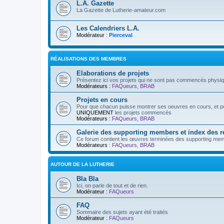
L.A. Gazette
La Gazette de Lutherie-amateur.com
Les Calendriers L.A.
Modérateur :
Pierceval
RÉALISATIONS DES MEMBRES
Elaborations de projets
Présentez ici vos projets qui ne sont pas commencés physi
Modérateurs :
FAQueurs
,
BRAB
Projets en cours
Pour que chacun puisse montrer ses oeuvres en cours, et pos
UNIQUEMENT
les projets commencés
Modérateurs :
FAQueurs
,
BRAB
Galerie des supporting members et index des 
Ce forum contient les œuvres terminées des supporting mem
Modérateurs :
FAQueurs
,
BRAB
AUTOUR DE LA LUTHERIE
Bla Bla
Ici, on parle de tout et de rien.
Modérateur :
FAQueurs
FAQ
Sommaire des sujets ayant été traités
Modérateur :
FAQueurs