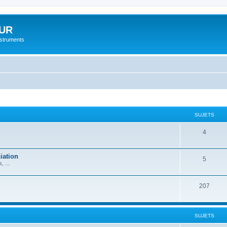
UR
instruments
SUJETS
4
iation
5
 ...
207
SUJETS