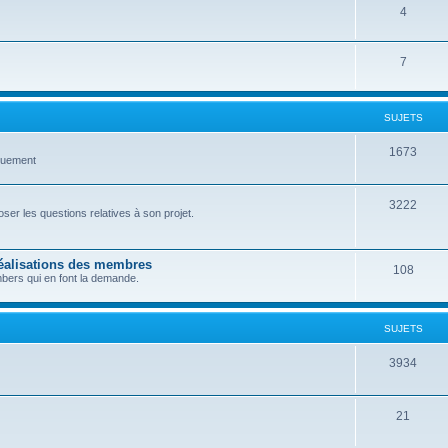
4
7
SUJETS
1673
quement
3222
er les questions relatives à son projet.
réalisations des membres
108
bers qui en font la demande.
SUJETS
3934
21