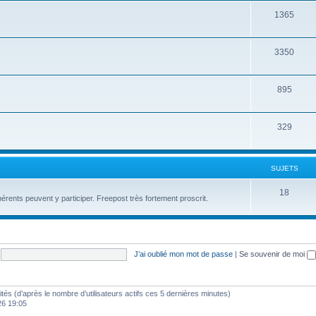
1365
3350
895
329
SUJETS
18
érents peuvent y participer. Freepost très fortement proscrit.
J’ai oublié mon mot de passe
|
Se souvenir de moi
nvités (d’après le nombre d’utilisateurs actifs ces 5 dernières minutes)
26 19:05