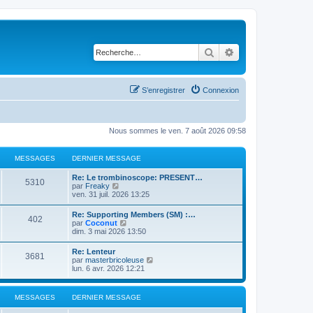
Rechercher
Recherche avancé
S’enregistrer
Connexion
Nous sommes le ven. 7 août 2026 09:58
MESSAGES
DERNIER MESSAGE
Re: Le trombinoscope: PRESENT…
5310
V
par
Freaky
o
ven. 31 juil. 2026 13:25
i
r
Re: Supporting Members (SM) :…
402
l
V
par
Coconut
e
o
dim. 3 mai 2026 13:50
d
i
e
r
Re: Lenteur
r
3681
l
V
par
masterbricoleuse
n
e
o
lun. 6 avr. 2026 12:21
i
d
i
e
e
r
r
r
l
m
MESSAGES
DERNIER MESSAGE
n
e
e
i
d
s