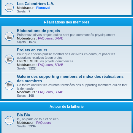
Les Calendriers L.A.
Modérateur :
Pierceval
Sujets :
7
Réalisations des membres
Elaborations de projets
Présentez ici vos projets qui ne sont pas commencés physiquement
Modérateurs :
FAQueurs
,
BRAB
Sujets :
1673
Projets en cours
Pour que chacun puisse montrer ses oeuvres en cours, et poser les
questions relatives à son projet.
UNIQUEMENT
les projets commencés
Modérateurs :
FAQueurs
,
BRAB
Sujets :
3222
Galerie des supporting members et index des réalisations
des membres
Ce forum contient les œuvres terminées des supporting members qui en font
la demande.
Modérateurs :
FAQueurs
,
BRAB
Sujets :
108
Autour de la lutherie
Bla Bla
Ici, on parle de tout et de rien.
Modérateur :
FAQueurs
Sujets :
3934