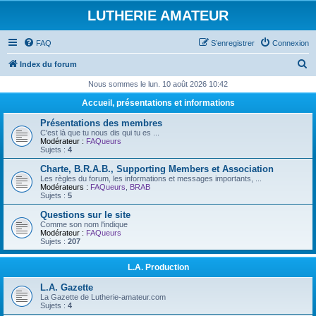
LUTHERIE AMATEUR
FAQ
S’enregistrer
Connexion
R
Index du forum
e
Nous sommes le lun. 10 août 2026 10:42
c
Accueil, présentations et informations
h
Présentations des membres
e
C'est là que tu nous dis qui tu es ...
Modérateur :
FAQueurs
r
Sujets :
4
c
Charte, B.R.A.B., Supporting Members et Association
Les règles du forum, les informations et messages importants, ...
h
Modérateurs :
FAQueurs
,
BRAB
Sujets :
5
e
Questions sur le site
r
Comme son nom l'indique
Modérateur :
FAQueurs
Sujets :
207
L.A. Production
L.A. Gazette
La Gazette de Lutherie-amateur.com
Sujets :
4