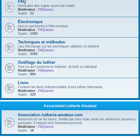
FAQ
Sommaire des sujets ayant été traités
Modérateur :
FAQueurs
Sujets :
21
Électronique
tout ce qui touche à l'électronique
Modérateur :
FAQueurs
Sujets :
1365
Techniques et méthodes
Lieu d'échange sur les techniques utilisées en lutherie
Modérateur :
FAQueurs
Sujets :
3350
Outillage du luthier
Tout ce qui concerne le matériel : Acheté ou fabriqué
Modérateur :
FAQueurs
Sujets :
895
Liens
Contient les liens indispensables à tout luthier internaute
Modérateur :
FAQueurs
Sujets :
329
Association Lutherie Amateur
Association lutherie-amateur.com
Annonces et vie de l'asso. Visible par tous mais seuls les adhérents peuvent y
participer. Freepost très fortement proscrit.
Modérateur :
FAQueurs
Sujets :
18