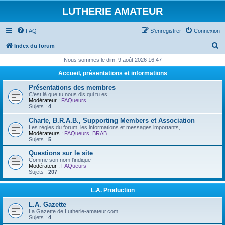
LUTHERIE AMATEUR
FAQ
S’enregistrer
Connexion
R
Index du forum
e
Nous sommes le dim. 9 août 2026 16:47
c
Accueil, présentations et informations
h
Présentations des membres
e
C'est là que tu nous dis qui tu es ...
Modérateur :
FAQueurs
r
Sujets :
4
c
Charte, B.R.A.B., Supporting Members et Association
Les règles du forum, les informations et messages importants, ...
h
Modérateurs :
FAQueurs
,
BRAB
Sujets :
5
e
Questions sur le site
r
Comme son nom l'indique
Modérateur :
FAQueurs
Sujets :
207
L.A. Production
L.A. Gazette
La Gazette de Lutherie-amateur.com
Sujets :
4