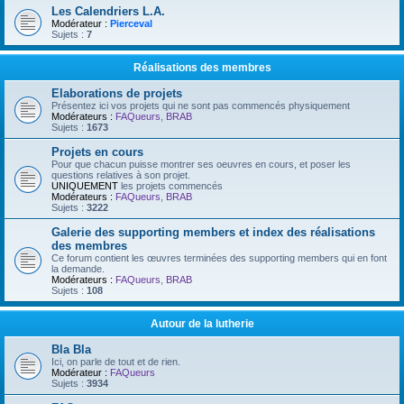
Les Calendriers L.A.
Modérateur :
Pierceval
Sujets :
7
Réalisations des membres
Elaborations de projets
Présentez ici vos projets qui ne sont pas commencés physiquement
Modérateurs :
FAQueurs
,
BRAB
Sujets :
1673
Projets en cours
Pour que chacun puisse montrer ses oeuvres en cours, et poser les
questions relatives à son projet.
UNIQUEMENT
les projets commencés
Modérateurs :
FAQueurs
,
BRAB
Sujets :
3222
Galerie des supporting members et index des réalisations
des membres
Ce forum contient les œuvres terminées des supporting members qui en font
la demande.
Modérateurs :
FAQueurs
,
BRAB
Sujets :
108
Autour de la lutherie
Bla Bla
Ici, on parle de tout et de rien.
Modérateur :
FAQueurs
Sujets :
3934