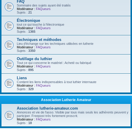
FAQ
Sommaire des sujets ayant été traités
Modérateur :
FAQueurs
Sujets :
21
Électronique
tout ce qui touche à l'électronique
Modérateur :
FAQueurs
Sujets :
1365
Techniques et méthodes
Lieu d'échange sur les techniques utilisées en lutherie
Modérateur :
FAQueurs
Sujets :
3350
Outillage du luthier
Tout ce qui concerne le matériel : Acheté ou fabriqué
Modérateur :
FAQueurs
Sujets :
895
Liens
Contient les liens indispensables à tout luthier internaute
Modérateur :
FAQueurs
Sujets :
329
Association Lutherie Amateur
Association lutherie-amateur.com
Annonces et vie de l'asso. Visible par tous mais seuls les adhérents peuvent y
participer. Freepost très fortement proscrit.
Modérateur :
FAQueurs
Sujets :
18