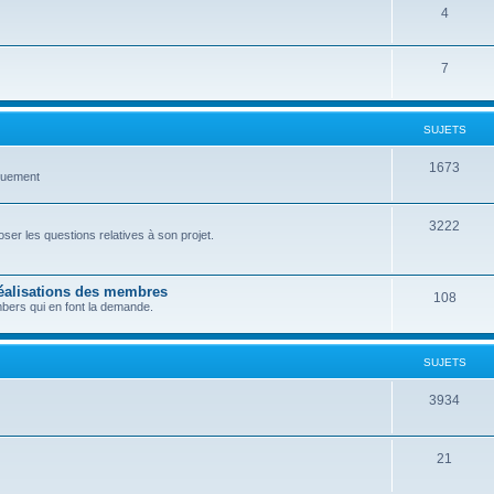
4
7
SUJETS
1673
quement
3222
er les questions relatives à son projet.
réalisations des membres
108
bers qui en font la demande.
SUJETS
3934
21