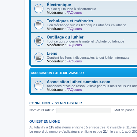
Électronique
tout ce qui touche à l'électronique
Modérateur :
FAQueurs
Techniques et méthodes
Lieu d'échange sur les techniques utilisées en lutherie
Modérateur :
FAQueurs
Outillage du luthier
Tout ce qui concerne le matériel : Acheté ou fabriqué
Modérateur :
FAQueurs
Liens
Contient les liens indispensables à tout luthier internaute
Modérateur :
FAQueurs
ASSOCIATION LUTHERIE AMATEUR
Association lutherie-amateur.com
Annonces et vie de l'asso. Visible par tous mais seuls les adh
Modérateur :
FAQueurs
CONNEXION
•
S’ENREGISTRER
Nom d’utilisateur :
Mot de passe :
QUI EST EN LIGNE
Au total il y a
115
utilisateurs en ligne : 5 enregistrés, 0 invisible et 110 i
Le record du nombre d’utilisateurs en ligne est de
214
, le sam. 1 août 20