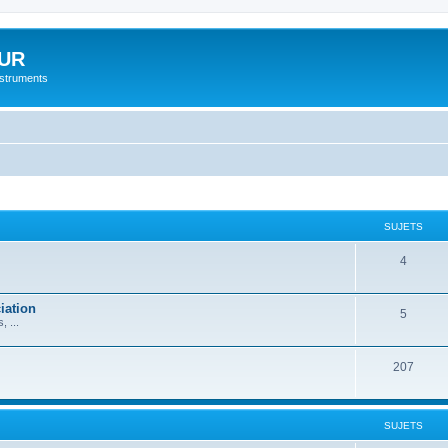
UR
instruments
SUJETS
4
iation
5
 ...
207
SUJETS