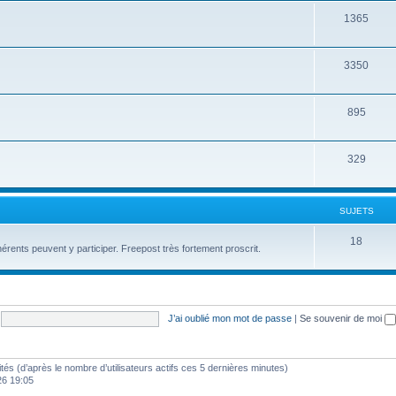
1365
3350
895
329
SUJETS
18
érents peuvent y participer. Freepost très fortement proscrit.
J’ai oublié mon mot de passe
|
Se souvenir de moi
nvités (d’après le nombre d’utilisateurs actifs ces 5 dernières minutes)
26 19:05