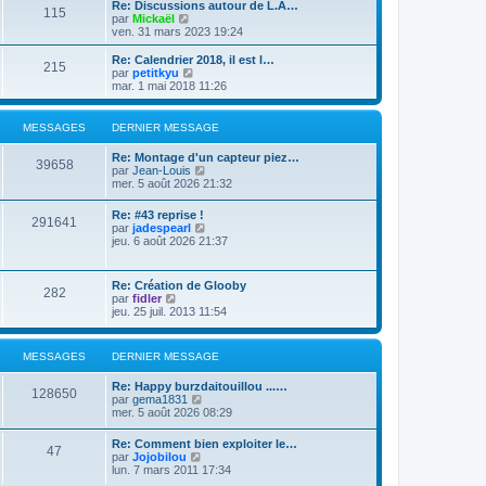
e
Re: Discussions autour de L.A…
e
s
115
r
V
par
Mickaël
r
a
m
o
ven. 31 mars 2023 19:24
n
g
e
i
i
e
s
r
Re: Calendrier 2018, il est l…
e
215
s
l
V
par
petitkyu
r
a
e
o
mar. 1 mai 2018 11:26
m
g
d
i
e
e
e
r
s
r
l
s
MESSAGES
DERNIER MESSAGE
n
e
a
i
d
g
Re: Montage d'un capteur piez…
e
e
39658
e
V
par
Jean-Louis
r
r
o
mer. 5 août 2026 21:32
m
n
i
e
i
r
s
Re: #43 reprise !
e
291641
l
s
V
par
jadespearl
r
e
a
o
jeu. 6 août 2026 21:37
m
d
g
i
e
e
e
r
s
r
l
s
Re: Création de Glooby
n
282
e
a
V
par
fidler
i
d
g
o
jeu. 25 juil. 2013 11:54
e
e
e
i
r
r
r
m
n
l
e
MESSAGES
DERNIER MESSAGE
i
e
s
e
d
s
r
Re: Happy burzdaitouillou ...…
e
a
128650
m
V
par
gema1831
r
g
e
o
mer. 5 août 2026 08:29
n
e
s
i
i
s
r
e
Re: Comment bien exploiter le…
a
47
l
r
V
par
Jojobilou
g
e
m
o
lun. 7 mars 2011 17:34
e
d
e
i