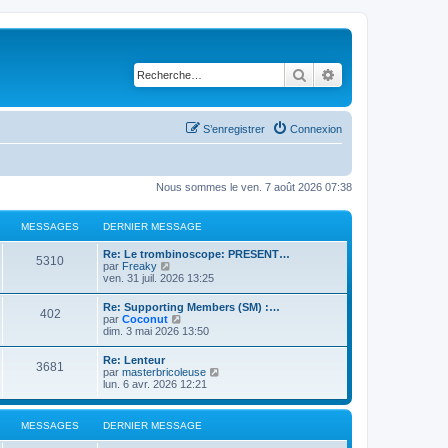
Rechercher
Recherche avancé
S’enregistrer
Connexion
Nous sommes le ven. 7 août 2026 07:38
MESSAGES
DERNIER MESSAGE
Re: Le trombinoscope: PRESENT…
5310
V
par
Freaky
o
ven. 31 juil. 2026 13:25
i
r
Re: Supporting Members (SM) :…
402
l
V
par
Coconut
e
o
dim. 3 mai 2026 13:50
d
i
e
r
Re: Lenteur
r
3681
l
V
par
masterbricoleuse
n
e
o
lun. 6 avr. 2026 12:21
i
d
i
e
e
r
r
r
l
m
MESSAGES
DERNIER MESSAGE
n
e
e
i
d
s