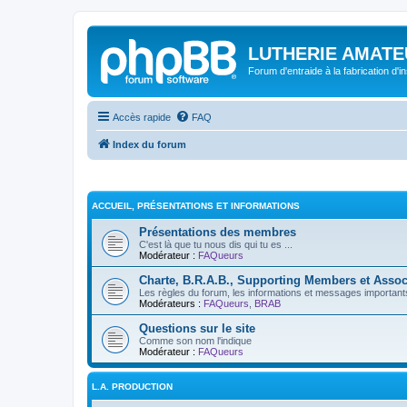
LUTHERIE AMATE
Forum d'entraide à la fabrication d'
Accès rapide
FAQ
Index du forum
ACCUEIL, PRÉSENTATIONS ET INFORMATIONS
Présentations des membres
C'est là que tu nous dis qui tu es ...
Modérateur :
FAQueurs
Charte, B.R.A.B., Supporting Members et Assoc
Les règles du forum, les informations et messages importants,
Modérateurs :
FAQueurs
,
BRAB
Questions sur le site
Comme son nom l'indique
Modérateur :
FAQueurs
L.A. PRODUCTION