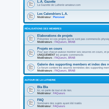
L.A. Gazette
La Gazette de Lutherie-amateur.com
Les Calendriers L.A.
Modérateur :
Pierceval
RÉALISATIONS DES MEMBRES
Elaborations de projets
Présentez ici vos projets qui ne sont pas commencés physi
Modérateurs :
FAQueurs
,
BRAB
Projets en cours
Pour que chacun puisse montrer ses oeuvres en cours, et pos
UNIQUEMENT
les projets commencés
Modérateurs :
FAQueurs
,
BRAB
Galerie des supporting members et index des 
Ce forum contient les œuvres terminées des supporting mem
Modérateurs :
FAQueurs
,
BRAB
AUTOUR DE LA LUTHERIE
Bla Bla
Ici, on parle de tout et de rien.
Modérateur :
FAQueurs
FAQ
Sommaire des sujets ayant été traités
Modérateur :
FAQueurs