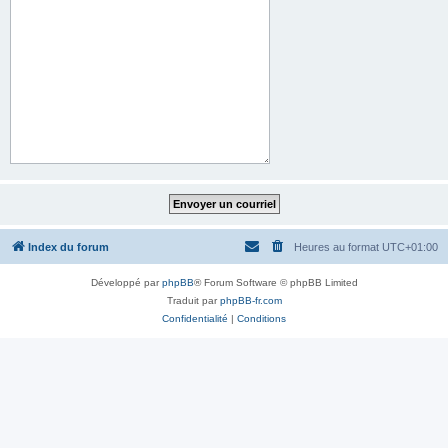
Index du forum
Heures au format
UTC+01:00
Développé par
phpBB
® Forum Software © phpBB Limited
Traduit par
phpBB-fr.com
Confidentialité
|
Conditions