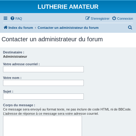
LUTHERIE AMATEUR
FAQ
S’enregistrer
Connexion
R
Index du forum
Contacter un administrateur du forum
e
Contacter un administrateur du forum
c
h
Destinataire :
Administrateur
e
r
Votre adresse courriel :
c
Votre nom :
h
e
Sujet :
r
Corps du message :
Ce message sera envoyé au format texte, ne pas inclure de code HTML ni de BBCode.
L’adresse de réponse à ce message sera votre adresse courriel.