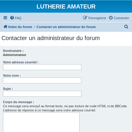
LUTHERIE AMATEUR
FAQ
S’enregistrer
Connexion
R
Index du forum
Contacter un administrateur du forum
e
Contacter un administrateur du forum
c
h
Destinataire :
Administrateur
e
r
Votre adresse courriel :
c
Votre nom :
h
e
Sujet :
r
Corps du message :
Ce message sera envoyé au format texte, ne pas inclure de code HTML ni de BBCode.
L’adresse de réponse à ce message sera votre adresse courriel.