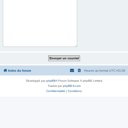
Index du forum
Heures au format
UTC+01:00
Développé par
phpBB
® Forum Software © phpBB Limited
Traduit par
phpBB-fr.com
Confidentialité
|
Conditions