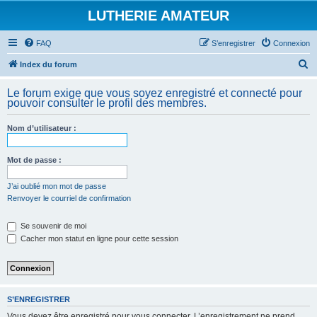
LUTHERIE AMATEUR
FAQ
S’enregistrer
Connexion
R
Index du forum
e
Le forum exige que vous soyez enregistré et connecté pour
c
pouvoir consulter le profil des membres.
h
Nom d’utilisateur :
e
r
Mot de passe :
c
h
J’ai oublié mon mot de passe
Renvoyer le courriel de confirmation
e
r
Se souvenir de moi
Cacher mon statut en ligne pour cette session
S’ENREGISTRER
Vous devez être enregistré pour vous connecter. L’enregistrement ne prend