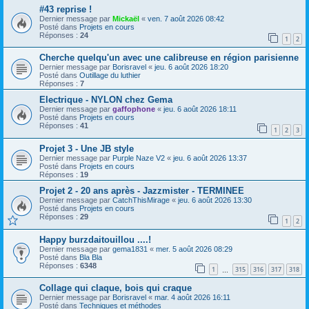
#43 reprise !
Dernier message par
Mickaël
«
ven. 7 août 2026 08:42
Posté dans
Projets en cours
Réponses :
24
1
2
Cherche quelqu'un avec une calibreuse en région parisienne
Dernier message par
Borisravel
«
jeu. 6 août 2026 18:20
Posté dans
Outillage du luthier
Réponses :
7
Electrique - NYLON chez Gema
Dernier message par
gaffophone
«
jeu. 6 août 2026 18:11
Posté dans
Projets en cours
Réponses :
41
1
2
3
Projet 3 - Une JB style
Dernier message par
Purple Naze V2
«
jeu. 6 août 2026 13:37
Posté dans
Projets en cours
Réponses :
19
Projet 2 - 20 ans après - Jazzmister - TERMINEE
Dernier message par
CatchThisMirage
«
jeu. 6 août 2026 13:30
Posté dans
Projets en cours
Réponses :
29
1
2
Happy burzdaitouillou ....!
Dernier message par
gema1831
«
mer. 5 août 2026 08:29
Posté dans
Bla Bla
Réponses :
6348
1
315
316
317
318
…
Collage qui claque, bois qui craque
Dernier message par
Borisravel
«
mar. 4 août 2026 16:11
Posté dans
Techniques et méthodes