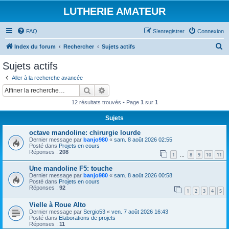
LUTHERIE AMATEUR
FAQ
S’enregistrer
Connexion
R
Index du forum
Rechercher
Sujets actifs
e
Sujets actifs
c
Aller à la recherche avancée
h
Rechercher
Recherche avancée
e
12 résultats trouvés • Page
1
sur
1
r
Sujets
c
octave mandoline: chirurgie lourde
h
Dernier message par
banjo980
«
sam. 8 août 2026 02:55
e
Posté dans
Projets en cours
Réponses :
208
1
8
9
10
11
…
r
Une mandoline F5: touche
Dernier message par
banjo980
«
sam. 8 août 2026 00:58
Posté dans
Projets en cours
Réponses :
92
1
2
3
4
5
Vielle à Roue Alto
Dernier message par
Sergio53
«
ven. 7 août 2026 16:43
Posté dans
Elaborations de projets
Réponses :
11