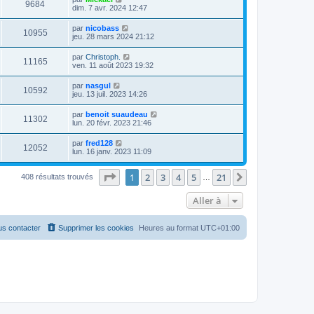
9684
dim. 7 avr. 2024 12:47
par
nicobass
10955
jeu. 28 mars 2024 21:12
par
Christoph.
11165
ven. 11 août 2023 19:32
par
nasgul
10592
jeu. 13 juil. 2023 14:26
par
benoit suaudeau
11302
lun. 20 févr. 2023 21:46
par
fred128
12052
lun. 16 janv. 2023 11:09
Page
1
sur
21
1
2
3
4
5
21
Suivante
408 résultats trouvés
…
Aller à
s contacter
Supprimer les cookies
Heures au format
UTC+01:00