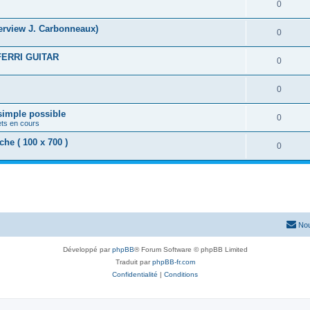
0
nterview J. Carbonneaux)
0
FERRI GUITAR
0
0
 simple possible
0
ets en cours
e ( 100 x 700 )
0
Nou
Développé par
phpBB
® Forum Software © phpBB Limited
Traduit par
phpBB-fr.com
Confidentialité
|
Conditions