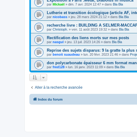
Exposition à Paris :Metal, Diabolus in musica
par
Mickaël
»
dim. 7 avr. 2024 12:47
» dans
Bla Bla
Lutherie et transition écologique (article AF, i
par
nicobass
»
jeu. 28 mars 2024 21:12
» dans
Bla Bla
recherche livre : BUILDING A SELMER-MACCA
par
Christoph.
»
ven. 11 août 2023 19:32
» dans
Bla Bla
Rectification des liens morts sur mes posts
par
nasgul
»
jeu. 13 juil. 2023 14:26
» dans
Bla Bla
Reprise des sujets disparus: 9 la gratte la plus
par
benoit suaudeau
»
lun. 20 févr. 2023 21:46
» dans
Proj
don polycarbonate épaisseur 6 mm format manch
par
fred128
»
lun. 16 janv. 2023 11:09
» dans
Bla Bla
Aller à la recherche avancée
Index du forum