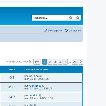
Rechercher
Recherche avancé
S’enregistrer
Connexion
Page
1
sur
21
1
2
3
4
5
21
Suivante
408 résultats trouvés
…
VUES
DERNIER MESSAGE
par
GaBuZo
681
mer. 15 juil. 2026 19:27
par
Alex33600
4147
mer. 17 déc. 2025 18:18
par
cedricici
3367
mar. 23 sept. 2025 13:06
par
blim