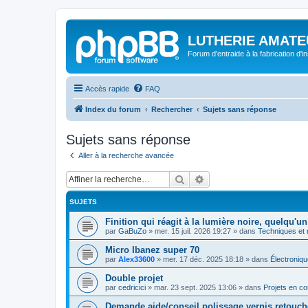
LUTHERIE AMATE
Forum d'entraide à la fabrication d'
Accès rapide
FAQ
Index du forum
Rechercher
Sujets sans réponse
Sujets sans réponse
Aller à la recherche avancée
Rechercher
Recherche avancée
SUJETS
Finition qui réagit à la lumière noire, quelqu'un
par
GaBuZo
»
mer. 15 juil. 2026 19:27
» dans
Techniques et
Micro Ibanez super 70
par
Alex33600
»
mer. 17 déc. 2025 18:18
» dans
Électroniqu
Double projet
par
cedricici
»
mar. 23 sept. 2025 13:06
» dans
Projets en co
Demande aide/conseil polissage vernis retouch