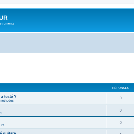
UR
instruments
RÉPONSES
 a testé ?
0
 méthodes
0
e
0
urs
é guitare