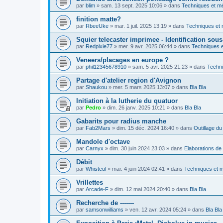
par
blim
»
sam. 13 sept. 2025 10:06
» dans
Techniques et m
finition matte?
par
RbeeUke
»
mar. 1 juil. 2025 13:19
» dans
Techniques et
Squier telecaster imprimee - Identification sou
par
Redpixie77
»
mer. 9 avr. 2025 06:44
» dans
Techniques 
Veneers/placages en europe ?
par
phil12345678910
»
sam. 5 avr. 2025 21:23
» dans
Techn
Partage d'atelier region d'Avignon
par
Shaukou
»
mer. 5 mars 2025 13:07
» dans
Bla Bla
Initiation à la lutherie du quatuor
par
Pedro
»
dim. 26 janv. 2025 10:21
» dans
Bla Bla
Gabarits pour radius manche
par
Fab2Mars
»
dim. 15 déc. 2024 16:40
» dans
Outillage du 
Mandole d'octave
par
Carnyx
»
dim. 30 juin 2024 23:03
» dans
Elaborations de 
Débit
par
Whisteul
»
mar. 4 juin 2024 02:41
» dans
Techniques et 
Vrillettes
par
Arcade-F
»
dim. 12 mai 2024 20:40
» dans
Bla Bla
Recherche de -------
par
samsonwilliams
»
ven. 12 avr. 2024 05:24
» dans
Bla Bla