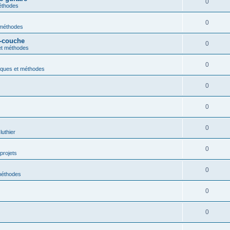
0
éthodes
0
 méthodes
s-couche
0
et méthodes
0
iques et méthodes
0
0
0
luthier
0
projets
0
méthodes
0
0