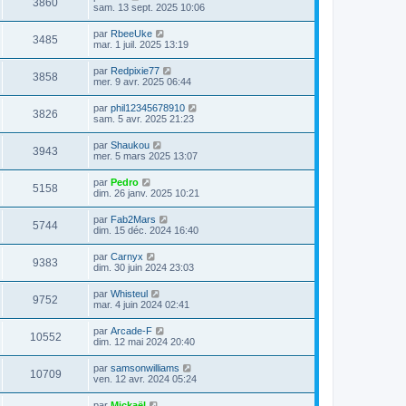
3860
sam. 13 sept. 2025 10:06
par
RbeeUke
3485
mar. 1 juil. 2025 13:19
par
Redpixie77
3858
mer. 9 avr. 2025 06:44
par
phil12345678910
3826
sam. 5 avr. 2025 21:23
par
Shaukou
3943
mer. 5 mars 2025 13:07
par
Pedro
5158
dim. 26 janv. 2025 10:21
par
Fab2Mars
5744
dim. 15 déc. 2024 16:40
par
Carnyx
9383
dim. 30 juin 2024 23:03
par
Whisteul
9752
mar. 4 juin 2024 02:41
par
Arcade-F
10552
dim. 12 mai 2024 20:40
par
samsonwilliams
10709
ven. 12 avr. 2024 05:24
par
Mickaël