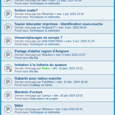
Dernier message par
blim
«
sam. 13 sept. 2025 10:06
Posté dans
Techniques et méthodes
finition matte?
Dernier message par
RbeeUke
«
mar. 1 juil. 2025 13:19
Posté dans
Techniques et méthodes
Squier telecaster imprimee - Identification sous-couche
Dernier message par
Redpixie77
«
mer. 9 avr. 2025 06:44
Posté dans
Techniques et méthodes
Veneers/placages en europe ?
Dernier message par
phil12345678910
«
sam. 5 avr. 2025 21:23
Posté dans
Techniques et méthodes
Partage d'atelier region d'Avignon
Dernier message par
Shaukou
«
mer. 5 mars 2025 13:07
Posté dans
Bla Bla
Initiation à la lutherie du quatuor
Dernier message par
Pedro
«
dim. 26 janv. 2025 10:21
Posté dans
Bla Bla
Gabarits pour radius manche
Dernier message par
Fab2Mars
«
dim. 15 déc. 2024 16:40
Posté dans
Outillage du luthier
Mandole d'octave
Dernier message par
Carnyx
«
dim. 30 juin 2024 23:03
Posté dans
Elaborations de projets
Débit
Dernier message par
Whisteul
«
mar. 4 juin 2024 02:41
Posté dans
Techniques et méthodes