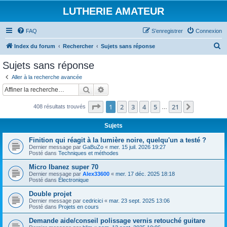
LUTHERIE AMATEUR
FAQ
S’enregistrer
Connexion
R
Index du forum
Rechercher
Sujets sans réponse
e
Sujets sans réponse
c
Aller à la recherche avancée
h
Rechercher
Recherche avancée
e
Page
1
sur
21
1
2
3
4
5
21
Suivante
408 résultats trouvés
r
…
c
Sujets
h
Finition qui réagit à la lumière noire, quelqu'un a testé ?
e
Dernier message par
GaBuZo
«
mer. 15 juil. 2026 19:27
Posté dans
Techniques et méthodes
r
Micro Ibanez super 70
Dernier message par
Alex33600
«
mer. 17 déc. 2025 18:18
Posté dans
Électronique
Double projet
Dernier message par
cedricici
«
mar. 23 sept. 2025 13:06
Posté dans
Projets en cours
Demande aide/conseil polissage vernis retouché guitare