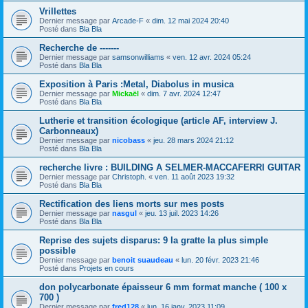
Vrillettes
Dernier message par
Arcade-F
«
dim. 12 mai 2024 20:40
Posté dans
Bla Bla
Recherche de -------
Dernier message par
samsonwilliams
«
ven. 12 avr. 2024 05:24
Posté dans
Bla Bla
Exposition à Paris :Metal, Diabolus in musica
Dernier message par
Mickaël
«
dim. 7 avr. 2024 12:47
Posté dans
Bla Bla
Lutherie et transition écologique (article AF, interview J.
Carbonneaux)
Dernier message par
nicobass
«
jeu. 28 mars 2024 21:12
Posté dans
Bla Bla
recherche livre : BUILDING A SELMER-MACCAFERRI GUITAR
Dernier message par
Christoph.
«
ven. 11 août 2023 19:32
Posté dans
Bla Bla
Rectification des liens morts sur mes posts
Dernier message par
nasgul
«
jeu. 13 juil. 2023 14:26
Posté dans
Bla Bla
Reprise des sujets disparus: 9 la gratte la plus simple
possible
Dernier message par
benoit suaudeau
«
lun. 20 févr. 2023 21:46
Posté dans
Projets en cours
don polycarbonate épaisseur 6 mm format manche ( 100 x
700 )
Dernier message par
fred128
«
lun. 16 janv. 2023 11:09