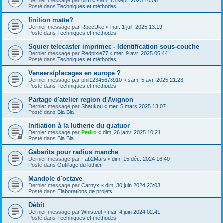
Dernier message par
blim
«
sam. 13 sept. 2025 10:06
Posté dans
Techniques et méthodes
finition matte?
Dernier message par
RbeeUke
«
mar. 1 juil. 2025 13:19
Posté dans
Techniques et méthodes
Squier telecaster imprimee - Identification sous-couche
Dernier message par
Redpixie77
«
mer. 9 avr. 2025 06:44
Posté dans
Techniques et méthodes
Veneers/placages en europe ?
Dernier message par
phil12345678910
«
sam. 5 avr. 2025 21:23
Posté dans
Techniques et méthodes
Partage d'atelier region d'Avignon
Dernier message par
Shaukou
«
mer. 5 mars 2025 13:07
Posté dans
Bla Bla
Initiation à la lutherie du quatuor
Dernier message par
Pedro
«
dim. 26 janv. 2025 10:21
Posté dans
Bla Bla
Gabarits pour radius manche
Dernier message par
Fab2Mars
«
dim. 15 déc. 2024 16:40
Posté dans
Outillage du luthier
Mandole d'octave
Dernier message par
Carnyx
«
dim. 30 juin 2024 23:03
Posté dans
Elaborations de projets
Débit
Dernier message par
Whisteul
«
mar. 4 juin 2024 02:41
Posté dans
Techniques et méthodes