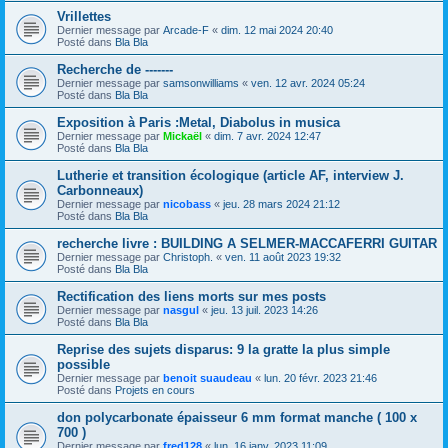
Vrillettes
Dernier message par
Arcade-F
«
dim. 12 mai 2024 20:40
Posté dans
Bla Bla
Recherche de -------
Dernier message par
samsonwilliams
«
ven. 12 avr. 2024 05:24
Posté dans
Bla Bla
Exposition à Paris :Metal, Diabolus in musica
Dernier message par
Mickaël
«
dim. 7 avr. 2024 12:47
Posté dans
Bla Bla
Lutherie et transition écologique (article AF, interview J.
Carbonneaux)
Dernier message par
nicobass
«
jeu. 28 mars 2024 21:12
Posté dans
Bla Bla
recherche livre : BUILDING A SELMER-MACCAFERRI GUITAR
Dernier message par
Christoph.
«
ven. 11 août 2023 19:32
Posté dans
Bla Bla
Rectification des liens morts sur mes posts
Dernier message par
nasgul
«
jeu. 13 juil. 2023 14:26
Posté dans
Bla Bla
Reprise des sujets disparus: 9 la gratte la plus simple
possible
Dernier message par
benoit suaudeau
«
lun. 20 févr. 2023 21:46
Posté dans
Projets en cours
don polycarbonate épaisseur 6 mm format manche ( 100 x
700 )
Dernier message par
fred128
«
lun. 16 janv. 2023 11:09