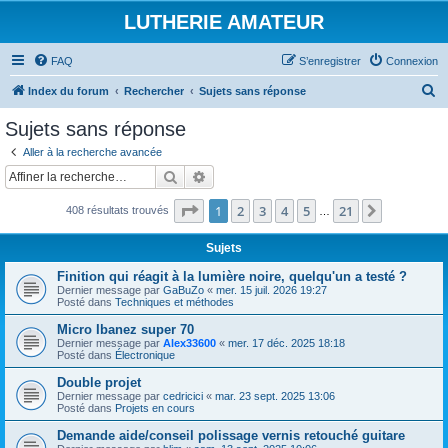
LUTHERIE AMATEUR
FAQ
S’enregistrer
Connexion
R
Index du forum
Rechercher
Sujets sans réponse
e
Sujets sans réponse
c
Aller à la recherche avancée
h
Rechercher
Recherche avancée
e
Page
1
sur
21
1
2
3
4
5
21
Suivante
408 résultats trouvés
r
…
c
Sujets
h
Finition qui réagit à la lumière noire, quelqu'un a testé ?
e
Dernier message par
GaBuZo
«
mer. 15 juil. 2026 19:27
Posté dans
Techniques et méthodes
r
Micro Ibanez super 70
Dernier message par
Alex33600
«
mer. 17 déc. 2025 18:18
Posté dans
Électronique
Double projet
Dernier message par
cedricici
«
mar. 23 sept. 2025 13:06
Posté dans
Projets en cours
Demande aide/conseil polissage vernis retouché guitare