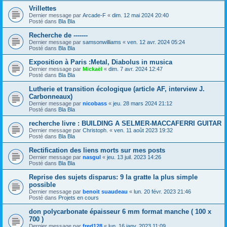
Vrillettes
Dernier message par
Arcade-F
«
dim. 12 mai 2024 20:40
Posté dans
Bla Bla
Recherche de -------
Dernier message par
samsonwilliams
«
ven. 12 avr. 2024 05:24
Posté dans
Bla Bla
Exposition à Paris :Metal, Diabolus in musica
Dernier message par
Mickaël
«
dim. 7 avr. 2024 12:47
Posté dans
Bla Bla
Lutherie et transition écologique (article AF, interview J.
Carbonneaux)
Dernier message par
nicobass
«
jeu. 28 mars 2024 21:12
Posté dans
Bla Bla
recherche livre : BUILDING A SELMER-MACCAFERRI GUITAR
Dernier message par
Christoph.
«
ven. 11 août 2023 19:32
Posté dans
Bla Bla
Rectification des liens morts sur mes posts
Dernier message par
nasgul
«
jeu. 13 juil. 2023 14:26
Posté dans
Bla Bla
Reprise des sujets disparus: 9 la gratte la plus simple
possible
Dernier message par
benoit suaudeau
«
lun. 20 févr. 2023 21:46
Posté dans
Projets en cours
don polycarbonate épaisseur 6 mm format manche ( 100 x
700 )
Dernier message par
fred128
«
lun. 16 janv. 2023 11:09