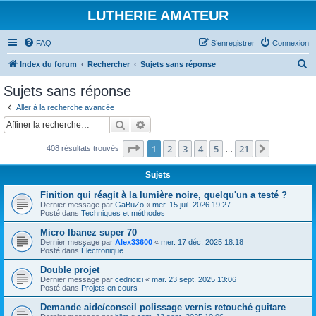
LUTHERIE AMATEUR
FAQ
S’enregistrer
Connexion
R
Index du forum
Rechercher
Sujets sans réponse
e
Sujets sans réponse
c
Aller à la recherche avancée
h
Rechercher
Recherche avancée
e
Page
1
sur
21
1
2
3
4
5
21
Suivante
408 résultats trouvés
r
…
c
Sujets
h
Finition qui réagit à la lumière noire, quelqu'un a testé ?
e
Dernier message par
GaBuZo
«
mer. 15 juil. 2026 19:27
Posté dans
Techniques et méthodes
r
Micro Ibanez super 70
Dernier message par
Alex33600
«
mer. 17 déc. 2025 18:18
Posté dans
Électronique
Double projet
Dernier message par
cedricici
«
mar. 23 sept. 2025 13:06
Posté dans
Projets en cours
Demande aide/conseil polissage vernis retouché guitare