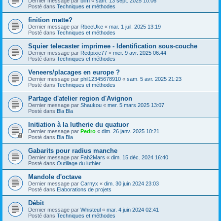
Dernier message par
blim
«
sam. 13 sept. 2025 10:06
Posté dans
Techniques et méthodes
finition matte?
Dernier message par
RbeeUke
«
mar. 1 juil. 2025 13:19
Posté dans
Techniques et méthodes
Squier telecaster imprimee - Identification sous-couche
Dernier message par
Redpixie77
«
mer. 9 avr. 2025 06:44
Posté dans
Techniques et méthodes
Veneers/placages en europe ?
Dernier message par
phil12345678910
«
sam. 5 avr. 2025 21:23
Posté dans
Techniques et méthodes
Partage d'atelier region d'Avignon
Dernier message par
Shaukou
«
mer. 5 mars 2025 13:07
Posté dans
Bla Bla
Initiation à la lutherie du quatuor
Dernier message par
Pedro
«
dim. 26 janv. 2025 10:21
Posté dans
Bla Bla
Gabarits pour radius manche
Dernier message par
Fab2Mars
«
dim. 15 déc. 2024 16:40
Posté dans
Outillage du luthier
Mandole d'octave
Dernier message par
Carnyx
«
dim. 30 juin 2024 23:03
Posté dans
Elaborations de projets
Débit
Dernier message par
Whisteul
«
mar. 4 juin 2024 02:41
Posté dans
Techniques et méthodes