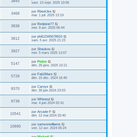
3845
sam. 13 sept. 2025 10:06
par
RbeeUke
3468
mar. 1 juil. 2025 13:19
par
Redpixie77
3838
mer. 9 avr. 2025 06:44
par
phil12345678910
3812
sam. 5 avr. 2025 21:23
par
Shaukou
3927
mer. 5 mars 2025 13:07
par
Pedro
5147
dim. 26 janv. 2025 10:21
par
Fab2Mars
5729
dim. 15 déc. 2024 16:40
par
Carnyx
9370
dim. 30 juin 2024 23:03
par
Whisteul
9739
mar. 4 juin 2024 02:41
par
Arcade-F
10541
dim. 12 mai 2024 20:40
par
samsonwilliams
10690
ven. 12 avr. 2024 05:24
par
Mickaël