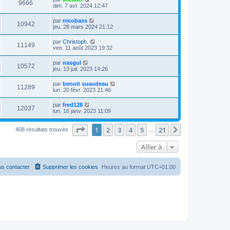
9666
dim. 7 avr. 2024 12:47
par
nicobass
10942
jeu. 28 mars 2024 21:12
par
Christoph.
11149
ven. 11 août 2023 19:32
par
nasgul
10572
jeu. 13 juil. 2023 14:26
par
benoit suaudeau
11289
lun. 20 févr. 2023 21:46
par
fred128
12037
lun. 16 janv. 2023 11:09
Page
1
sur
21
1
2
3
4
5
21
Suivante
408 résultats trouvés
…
Aller à
s contacter
Supprimer les cookies
Heures au format
UTC+01:00