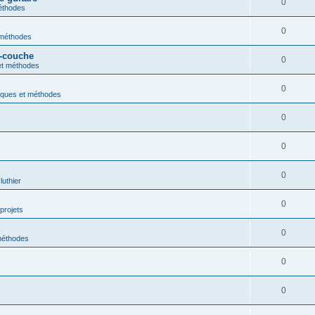
0
éthodes
0
 méthodes
s-couche
0
et méthodes
0
iques et méthodes
0
0
0
luthier
0
projets
0
méthodes
0
0