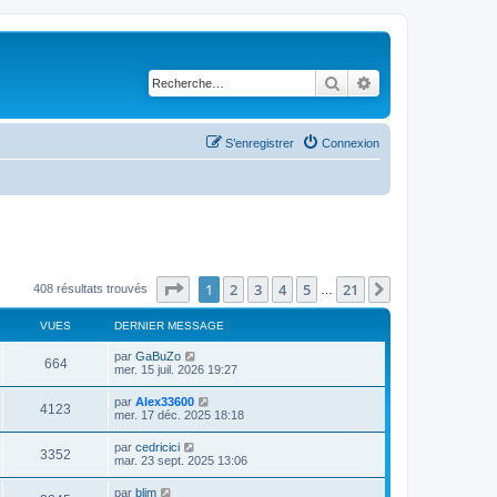
Rechercher
Recherche avancé
S’enregistrer
Connexion
Page
1
sur
21
1
2
3
4
5
21
Suivante
408 résultats trouvés
…
VUES
DERNIER MESSAGE
par
GaBuZo
664
mer. 15 juil. 2026 19:27
par
Alex33600
4123
mer. 17 déc. 2025 18:18
par
cedricici
3352
mar. 23 sept. 2025 13:06
par
blim