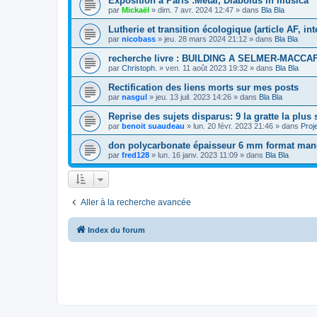
Exposition à Paris :Metal, Diabolus in musica
par
Mickaël
»
dim. 7 avr. 2024 12:47
» dans
Bla Bla
Lutherie et transition écologique (article AF, i
par
nicobass
»
jeu. 28 mars 2024 21:12
» dans
Bla Bla
recherche livre : BUILDING A SELMER-MACCA
par
Christoph.
»
ven. 11 août 2023 19:32
» dans
Bla Bla
Rectification des liens morts sur mes posts
par
nasgul
»
jeu. 13 juil. 2023 14:26
» dans
Bla Bla
Reprise des sujets disparus: 9 la gratte la plus
par
benoit suaudeau
»
lun. 20 févr. 2023 21:46
» dans
Proj
don polycarbonate épaisseur 6 mm format manch
par
fred128
»
lun. 16 janv. 2023 11:09
» dans
Bla Bla
Aller à la recherche avancée
Index du forum