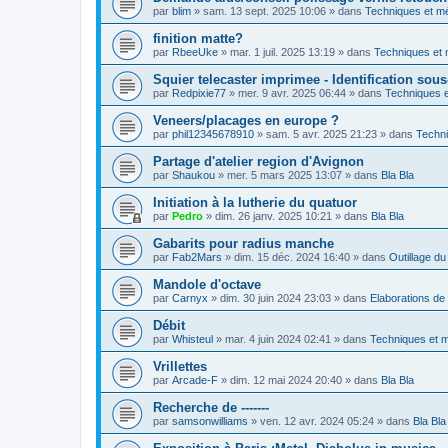
par
blim
»
sam. 13 sept. 2025 10:06
» dans
Techniques et m
finition matte?
par
RbeeUke
»
mar. 1 juil. 2025 13:19
» dans
Techniques et
Squier telecaster imprimee - Identification sou
par
Redpixie77
»
mer. 9 avr. 2025 06:44
» dans
Techniques 
Veneers/placages en europe ?
par
phil12345678910
»
sam. 5 avr. 2025 21:23
» dans
Techn
Partage d'atelier region d'Avignon
par
Shaukou
»
mer. 5 mars 2025 13:07
» dans
Bla Bla
Initiation à la lutherie du quatuor
par
Pedro
»
dim. 26 janv. 2025 10:21
» dans
Bla Bla
Gabarits pour radius manche
par
Fab2Mars
»
dim. 15 déc. 2024 16:40
» dans
Outillage du 
Mandole d'octave
par
Carnyx
»
dim. 30 juin 2024 23:03
» dans
Elaborations de 
Débit
par
Whisteul
»
mar. 4 juin 2024 02:41
» dans
Techniques et 
Vrillettes
par
Arcade-F
»
dim. 12 mai 2024 20:40
» dans
Bla Bla
Recherche de -------
par
samsonwilliams
»
ven. 12 avr. 2024 05:24
» dans
Bla Bla