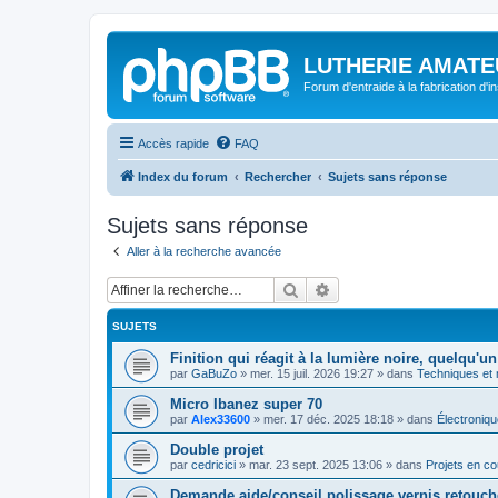
LUTHERIE AMATE
Forum d'entraide à la fabrication d'
Accès rapide
FAQ
Index du forum
Rechercher
Sujets sans réponse
Sujets sans réponse
Aller à la recherche avancée
Rechercher
Recherche avancée
SUJETS
Finition qui réagit à la lumière noire, quelqu'un
par
GaBuZo
»
mer. 15 juil. 2026 19:27
» dans
Techniques et
Micro Ibanez super 70
par
Alex33600
»
mer. 17 déc. 2025 18:18
» dans
Électroniqu
Double projet
par
cedricici
»
mar. 23 sept. 2025 13:06
» dans
Projets en co
Demande aide/conseil polissage vernis retouch