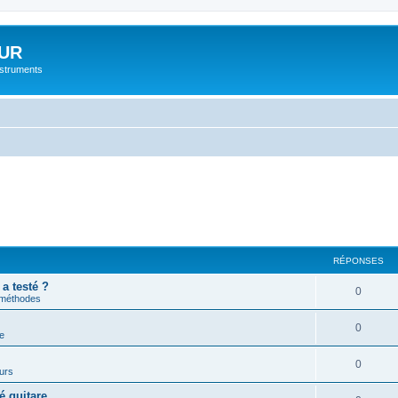
UR
instruments
RÉPONSES
 a testé ?
0
 méthodes
0
e
0
urs
é guitare