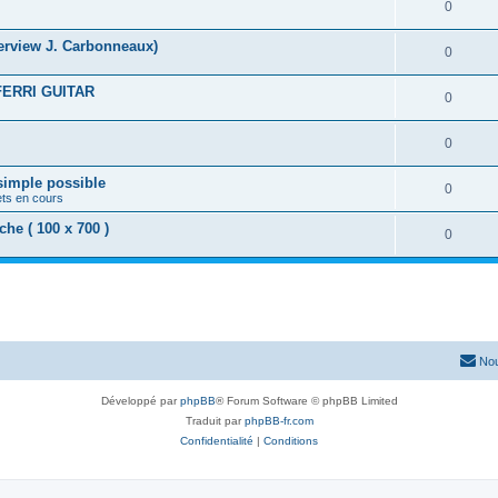
0
nterview J. Carbonneaux)
0
FERRI GUITAR
0
0
 simple possible
0
ets en cours
e ( 100 x 700 )
0
Nou
Développé par
phpBB
® Forum Software © phpBB Limited
Traduit par
phpBB-fr.com
Confidentialité
|
Conditions