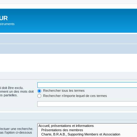
UR
instruments
 doit être exclu.
Rechercher tous les termes
ement un des mots doit
s partielles.
Rechercher n’importe lequel de ces termes
fectuer une recherche.
s l’option ci-dessous