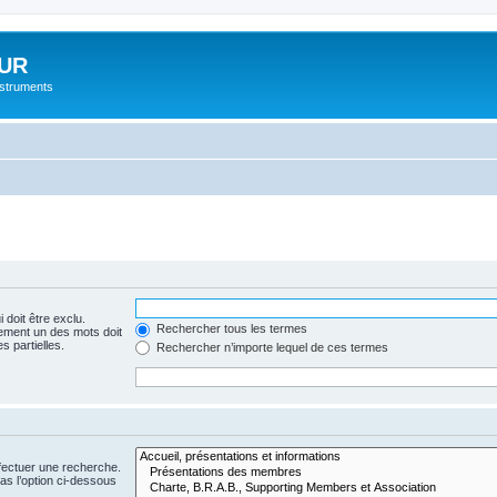
UR
instruments
 doit être exclu.
Rechercher tous les termes
ement un des mots doit
s partielles.
Rechercher n’importe lequel de ces termes
fectuer une recherche.
s l’option ci-dessous