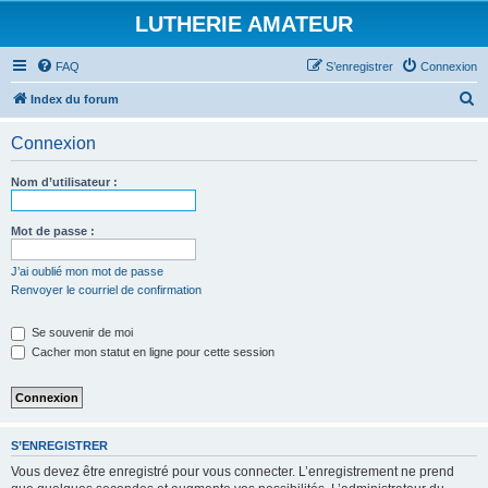
LUTHERIE AMATEUR
FAQ
S’enregistrer
Connexion
R
Index du forum
e
Connexion
c
h
Nom d’utilisateur :
e
r
Mot de passe :
c
J’ai oublié mon mot de passe
h
Renvoyer le courriel de confirmation
e
Se souvenir de moi
r
Cacher mon statut en ligne pour cette session
S’ENREGISTRER
Vous devez être enregistré pour vous connecter. L’enregistrement ne prend