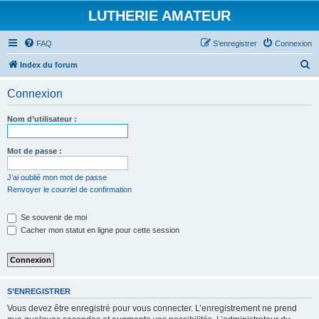
LUTHERIE AMATEUR
FAQ
S’enregistrer
Connexion
R
Index du forum
e
Connexion
c
h
Nom d’utilisateur :
e
r
Mot de passe :
c
J’ai oublié mon mot de passe
h
Renvoyer le courriel de confirmation
e
Se souvenir de moi
r
Cacher mon statut en ligne pour cette session
S’ENREGISTRER
Vous devez être enregistré pour vous connecter. L’enregistrement ne prend