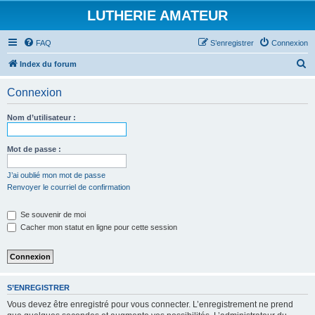
LUTHERIE AMATEUR
FAQ
S’enregistrer
Connexion
R
Index du forum
e
Connexion
c
h
Nom d’utilisateur :
e
r
Mot de passe :
c
J’ai oublié mon mot de passe
h
Renvoyer le courriel de confirmation
e
Se souvenir de moi
r
Cacher mon statut en ligne pour cette session
S’ENREGISTRER
Vous devez être enregistré pour vous connecter. L’enregistrement ne prend