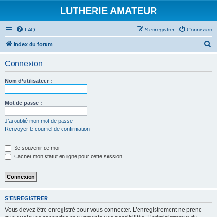
LUTHERIE AMATEUR
FAQ
S’enregistrer
Connexion
R
Index du forum
e
Connexion
c
h
Nom d’utilisateur :
e
r
Mot de passe :
c
J’ai oublié mon mot de passe
h
Renvoyer le courriel de confirmation
e
Se souvenir de moi
r
Cacher mon statut en ligne pour cette session
S’ENREGISTRER
Vous devez être enregistré pour vous connecter. L’enregistrement ne prend