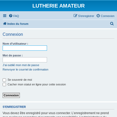
LUTHERIE AMATEUR
FAQ
S’enregistrer
Connexion
R
Index du forum
e
Connexion
c
h
Nom d’utilisateur :
e
r
Mot de passe :
c
J’ai oublié mon mot de passe
h
Renvoyer le courriel de confirmation
e
Se souvenir de moi
r
Cacher mon statut en ligne pour cette session
S’ENREGISTRER
Vous devez être enregistré pour vous connecter. L’enregistrement ne prend