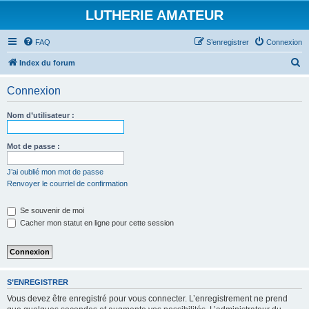
LUTHERIE AMATEUR
FAQ
S’enregistrer
Connexion
R
Index du forum
e
Connexion
c
h
Nom d’utilisateur :
e
r
Mot de passe :
c
J’ai oublié mon mot de passe
h
Renvoyer le courriel de confirmation
e
Se souvenir de moi
r
Cacher mon statut en ligne pour cette session
S’ENREGISTRER
Vous devez être enregistré pour vous connecter. L’enregistrement ne prend