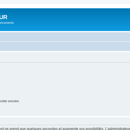
UR
instruments
cette session
ment ne prend que quelques secondes et augmente vos possibilités. L’administrate