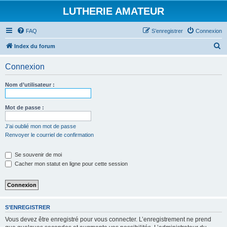
LUTHERIE AMATEUR
FAQ
S’enregistrer
Connexion
R
Index du forum
e
Connexion
c
h
Nom d’utilisateur :
e
r
Mot de passe :
c
J’ai oublié mon mot de passe
h
Renvoyer le courriel de confirmation
e
Se souvenir de moi
r
Cacher mon statut en ligne pour cette session
S’ENREGISTRER
Vous devez être enregistré pour vous connecter. L’enregistrement ne prend