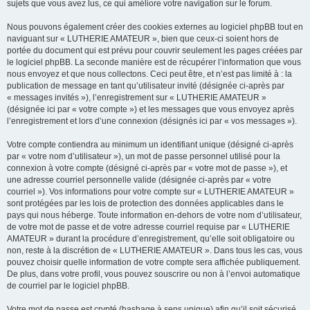
sujets que vous avez lus, ce qui améliore votre navigation sur le forum.
Nous pouvons également créer des cookies externes au logiciel phpBB tout en
naviguant sur « LUTHERIE AMATEUR », bien que ceux-ci soient hors de
portée du document qui est prévu pour couvrir seulement les pages créées par
le logiciel phpBB. La seconde manière est de récupérer l’information que vous
nous envoyez et que nous collectons. Ceci peut être, et n’est pas limité à : la
publication de message en tant qu’utilisateur invité (désignée ci-après par
« messages invités »), l’enregistrement sur « LUTHERIE AMATEUR »
(désignée ici par « votre compte ») et les messages que vous envoyez après
l’enregistrement et lors d’une connexion (désignés ici par « vos messages »).
Votre compte contiendra au minimum un identifiant unique (désigné ci-après
par « votre nom d’utilisateur »), un mot de passe personnel utilisé pour la
connexion à votre compte (désigné ci-après par « votre mot de passe »), et
une adresse courriel personnelle valide (désignée ci-après par « votre
courriel »). Vos informations pour votre compte sur « LUTHERIE AMATEUR »
sont protégées par les lois de protection des données applicables dans le
pays qui nous héberge. Toute information en-dehors de votre nom d’utilisateur,
de votre mot de passe et de votre adresse courriel requise par « LUTHERIE
AMATEUR » durant la procédure d’enregistrement, qu’elle soit obligatoire ou
non, reste à la discrétion de « LUTHERIE AMATEUR ». Dans tous les cas, vous
pouvez choisir quelle information de votre compte sera affichée publiquement.
De plus, dans votre profil, vous pouvez souscrire ou non à l’envoi automatique
de courriel par le logiciel phpBB.
Votre mot de passe est crypté (hashage à sens unique) afin qu’il soit sécurisé.