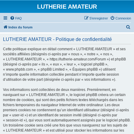
LUTHERIE AMATEUR
FAQ
S’enregistrer
Connexion
R
Index du forum
e
LUTHERIE AMATEUR - Politique de confidentialité
c
h
Cette politique explique en détail comment « LUTHERIE AMATEUR » et ses
sociétés affiliées (désignés ci-après par « nous », « notre », « nos »,
e
« LUTHERIE AMATEUR », « https://lutherie-amateur.com/Forum ») et phpBB
r
(désigné ci-après par « ils », « eux », « leur », « logiciel phpBB »,
« www.phpbb.com », « phpBB Limited », « Équipes phpBB ») utilisent
c
n’importe quelle information collectée pendant n’importe quelle session
h
d’utilisation de votre part (désignée ci-après par « vos informations »).
e
Vos informations sont collectées de deux manières. Premièrement, en
r
naviguant sur « LUTHERIE AMATEUR », le logiciel phpBB créera un certain
nombre de cookies, qui sont des petits fichiers textes téléchargés dans les
fichiers temporaires du navigateur Internet de votre ordinateur. Les deux
premiers cookies ne contiennent qu’un identifiant utilisateur (désigné ci-après
par « user-id ») et un identifiant de session invité (désigné ci-après par
« session-id »), qui vous sont automatiquement assignés par le logiciel phpBB.
Un troisième cookie sera créé une fois que vous naviguerez sur les sujets de
« LUTHERIE AMATEUR » et est utilisé pour stocker les informations sur les