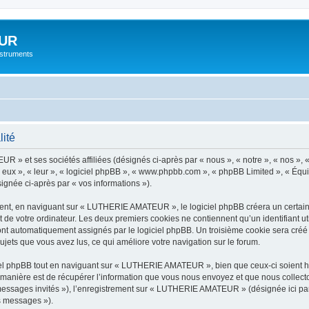
UR
instruments
ité
 » et ses sociétés affiliées (désignés ci-après par « nous », « notre », « nos »,
 eux », « leur », « logiciel phpBB », « www.phpbb.com », « phpBB Limited », « Équip
signée ci-après par « vos informations »).
nt, en naviguant sur « LUTHERIE AMATEUR », le logiciel phpBB créera un certain no
 de votre ordinateur. Les deux premiers cookies ne contiennent qu’un identifiant util
 sont automatiquement assignés par le logiciel phpBB. Un troisième cookie sera cr
ujets que vous avez lus, ce qui améliore votre navigation sur le forum.
l phpBB tout en naviguant sur « LUTHERIE AMATEUR », bien que ceux-ci soient ho
nière est de récupérer l’information que vous nous envoyez et que nous collectons. 
« messages invités »), l’enregistrement sur « LUTHERIE AMATEUR » (désignée ici p
os messages »).