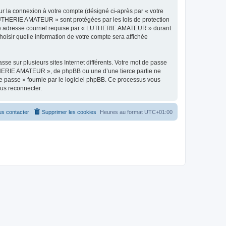
ur la connexion à votre compte (désigné ci-après par « votre
« LUTHERIE AMATEUR » sont protégées par les lois de protection
otre adresse courriel requise par « LUTHERIE AMATEUR » durant
oisir quelle information de votre compte sera affichée
se sur plusieurs sites Internet différents. Votre mot de passe
HERIE AMATEUR », de phpBB ou une d’une tierce partie ne
e passe » fournie par le logiciel phpBB. Ce processus vous
ous reconnecter.
s contacter
Supprimer les cookies
Heures au format
UTC+01:00