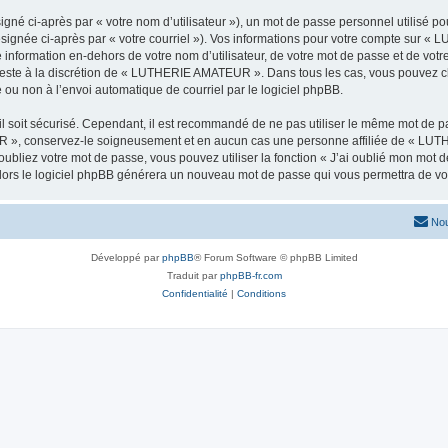
gné ci-après par « votre nom d’utilisateur »), un mot de passe personnel utilisé po
ésignée ci-après par « votre courriel »). Vos informations pour votre compte sur 
 information en-dehors de votre nom d’utilisateur, de votre mot de passe et de v
, reste à la discrétion de « LUTHERIE AMATEUR ». Dans tous les cas, vous pouvez ch
 ou non à l’envoi automatique de courriel par le logiciel phpBB.
l soit sécurisé. Cependant, il est recommandé de ne pas utiliser le même mot de pas
 », conservez-le soigneusement et en aucun cas une personne affiliée de « LUT
bliez votre mot de passe, vous pouvez utiliser la fonction « J’ai oublié mon mot d
, alors le logiciel phpBB générera un nouveau mot de passe qui vous permettra de v
Nou
Développé par
phpBB
® Forum Software © phpBB Limited
Traduit par
phpBB-fr.com
Confidentialité
|
Conditions