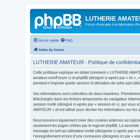
LUTHERIE AMATE
Forum d'entraide à la fabrication d'
Accès rapide
FAQ
Index du forum
LUTHERIE AMATEUR - Politique de confidential
Cette politique explique en détail comment « LUTHERIE AMATEUR
amateur.com/Forum ») et phpBB (désigné ci-après par « ils », «
pendant n’importe quelle session d’utilisation de votre part (dé
Vos informations sont collectées de deux manières. Premièreme
téléchargés dans les fichiers temporaires du navigateur Internet
session invité (désigné ci-après par « session-id »), qui vous
AMATEUR » et est utilisé pour stocker les informations sur les s
Nous pouvons également créer des cookies externes au logicie
seulement les pages créées par le logiciel phpBB. La seconde ma
message en tant qu’utilisateur invité (désignée ci-après par 
l’enregistrement et lors d’une connexion (désignés ici par « v