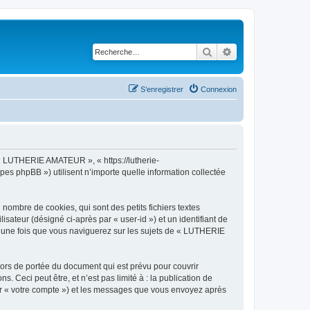
Rechercher
Recherche avancé
S’enregistrer
Connexion
 « LUTHERIE AMATEUR », « https://lutherie-
es phpBB ») utilisent n’importe quelle information collectée
mbre de cookies, qui sont des petits fichiers textes
isateur (désigné ci-après par « user-id ») et un identifiant de
éé une fois que vous naviguerez sur les sujets de « LUTHERIE
rs de portée du document qui est prévu pour couvrir
Ceci peut être, et n’est pas limité à : la publication de
ar « votre compte ») et les messages que vous envoyez après