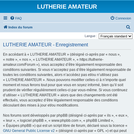
LUTHERIE AMATEUR
FAQ
Connexion
R
Index du forum
e
Langue :
c
LUTHERIE AMATEUR - Enregistrement
h
En accédant à « LUTHERIE AMATEUR » (désigné ci-après par « nous »,
e
« notre », « nos », « LUTHERIE AMATEUR », « https://lutherie-
r
amateur.com/Forum »), vous acceptez d’être légalement responsable des
conditions suivantes. Si vous n’acceptez pas d’être légalement responsable de
c
toutes les conditions suivantes, alors n’accédez pas et/ou n’utilisez pas
h
« LUTHERIE AMATEUR ». Nous pouvons modifier celles-ci à n’importe quel
e
moment et nous ferons tout pour que vous en soyez informé, bien qu’il soit
prudent de vérifier régulièrement celles-ci par vous-même. Si vous continuez
r
d’utiliser « LUTHERIE AMATEUR » alors que des changements ont été
effectués, vous acceptez d’être légalement responsable des conditions
découlant des mises à jour et/ou modifications.
Nos forums sont développés par phpBB (désigné ci-après par « ils », « eux »,
« leur », « logiciel phpBB », « www.phpbb.com », « phpBB Limited »,
« Équipes phpBB ») qui est un script libre de forum, déclaré sous la licence «
GNU General Public License v2
» (désigné ci-après par « GPL ») et qui peut