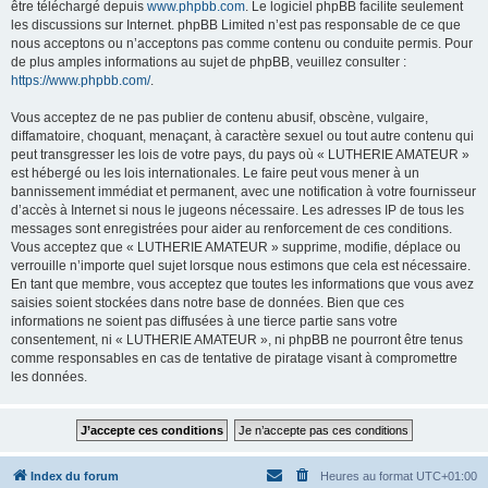
être téléchargé depuis
www.phpbb.com
. Le logiciel phpBB facilite seulement
les discussions sur Internet. phpBB Limited n’est pas responsable de ce que
nous acceptons ou n’acceptons pas comme contenu ou conduite permis. Pour
de plus amples informations au sujet de phpBB, veuillez consulter :
https://www.phpbb.com/
.
Vous acceptez de ne pas publier de contenu abusif, obscène, vulgaire,
diffamatoire, choquant, menaçant, à caractère sexuel ou tout autre contenu qui
peut transgresser les lois de votre pays, du pays où « LUTHERIE AMATEUR »
est hébergé ou les lois internationales. Le faire peut vous mener à un
bannissement immédiat et permanent, avec une notification à votre fournisseur
d’accès à Internet si nous le jugeons nécessaire. Les adresses IP de tous les
messages sont enregistrées pour aider au renforcement de ces conditions.
Vous acceptez que « LUTHERIE AMATEUR » supprime, modifie, déplace ou
verrouille n’importe quel sujet lorsque nous estimons que cela est nécessaire.
En tant que membre, vous acceptez que toutes les informations que vous avez
saisies soient stockées dans notre base de données. Bien que ces
informations ne soient pas diffusées à une tierce partie sans votre
consentement, ni « LUTHERIE AMATEUR », ni phpBB ne pourront être tenus
comme responsables en cas de tentative de piratage visant à compromettre
les données.
Index du forum
Heures au format
UTC+01:00