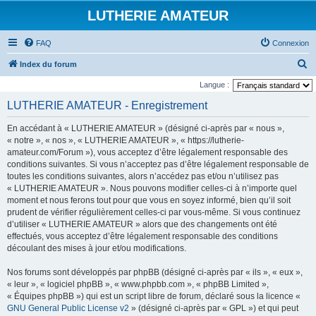
LUTHERIE AMATEUR
FAQ
Connexion
R
Index du forum
e
Langue :
c
LUTHERIE AMATEUR - Enregistrement
h
En accédant à « LUTHERIE AMATEUR » (désigné ci-après par « nous »,
e
« notre », « nos », « LUTHERIE AMATEUR », « https://lutherie-
r
amateur.com/Forum »), vous acceptez d’être légalement responsable des
conditions suivantes. Si vous n’acceptez pas d’être légalement responsable de
c
toutes les conditions suivantes, alors n’accédez pas et/ou n’utilisez pas
h
« LUTHERIE AMATEUR ». Nous pouvons modifier celles-ci à n’importe quel
e
moment et nous ferons tout pour que vous en soyez informé, bien qu’il soit
prudent de vérifier régulièrement celles-ci par vous-même. Si vous continuez
r
d’utiliser « LUTHERIE AMATEUR » alors que des changements ont été
effectués, vous acceptez d’être légalement responsable des conditions
découlant des mises à jour et/ou modifications.
Nos forums sont développés par phpBB (désigné ci-après par « ils », « eux »,
« leur », « logiciel phpBB », « www.phpbb.com », « phpBB Limited »,
« Équipes phpBB ») qui est un script libre de forum, déclaré sous la licence «
GNU General Public License v2
» (désigné ci-après par « GPL ») et qui peut