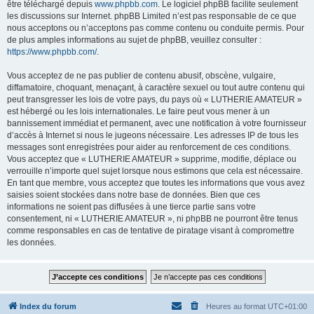
être téléchargé depuis
www.phpbb.com
. Le logiciel phpBB facilite seulement
les discussions sur Internet. phpBB Limited n’est pas responsable de ce que
nous acceptons ou n’acceptons pas comme contenu ou conduite permis. Pour
de plus amples informations au sujet de phpBB, veuillez consulter :
https://www.phpbb.com/
.
Vous acceptez de ne pas publier de contenu abusif, obscène, vulgaire,
diffamatoire, choquant, menaçant, à caractère sexuel ou tout autre contenu qui
peut transgresser les lois de votre pays, du pays où « LUTHERIE AMATEUR »
est hébergé ou les lois internationales. Le faire peut vous mener à un
bannissement immédiat et permanent, avec une notification à votre fournisseur
d’accès à Internet si nous le jugeons nécessaire. Les adresses IP de tous les
messages sont enregistrées pour aider au renforcement de ces conditions.
Vous acceptez que « LUTHERIE AMATEUR » supprime, modifie, déplace ou
verrouille n’importe quel sujet lorsque nous estimons que cela est nécessaire.
En tant que membre, vous acceptez que toutes les informations que vous avez
saisies soient stockées dans notre base de données. Bien que ces
informations ne soient pas diffusées à une tierce partie sans votre
consentement, ni « LUTHERIE AMATEUR », ni phpBB ne pourront être tenus
comme responsables en cas de tentative de piratage visant à compromettre
les données.
Index du forum
Heures au format
UTC+01:00