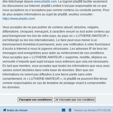
être téléchargé depuis
www.phpbb.com
. Le logiciel phpBB facilite seulement
les discussions sur Internet. phpBB Limited n’est pas responsable de ce que
nous acceptons ou n’acceptons pas comme contenu ou conduite permis. Pour
de plus amples informations au sujet de phpBB, veuillez consulter :
https://www.phpbb.com/
.
Vous acceptez de ne pas publier de contenu abusif, obscène, vulgaire,
diffamatoire, choquant, menaçant, à caractère sexuel ou tout autre contenu qui
peut transgresser les lois de votre pays, du pays où « LUTHERIE AMATEUR »
est hébergé ou les lois internationales. Le faire peut vous mener à un
bannissement immédiat et permanent, avec une notification à votre fournisseur
d’accès à Internet si nous le jugeons nécessaire. Les adresses IP de tous les
messages sont enregistrées pour aider au renforcement de ces conditions.
Vous acceptez que « LUTHERIE AMATEUR » supprime, modifie, déplace ou
verrouille n’importe quel sujet lorsque nous estimons que cela est nécessaire.
En tant que membre, vous acceptez que toutes les informations que vous avez
saisies soient stockées dans notre base de données. Bien que ces
informations ne soient pas diffusées à une tierce partie sans votre
consentement, ni « LUTHERIE AMATEUR », ni phpBB ne pourront être tenus
comme responsables en cas de tentative de piratage visant à compromettre
les données.
Index du forum
Heures au format
UTC+01:00