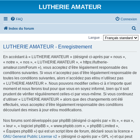
LUTHERIE AMATEUR
FAQ
Connexion
R
Index du forum
e
Langue :
c
LUTHERIE AMATEUR - Enregistrement
h
En accédant à « LUTHERIE AMATEUR » (désigné ci-après par « nous »,
e
« notre », « nos », « LUTHERIE AMATEUR », « https://lutherie-
r
amateur.com/Forum »), vous acceptez d’être légalement responsable des
conditions suivantes. Si vous n’acceptez pas d’être légalement responsable de
c
toutes les conditions suivantes, alors n’accédez pas et/ou n’utilisez pas
h
« LUTHERIE AMATEUR ». Nous pouvons modifier celles-ci à n’importe quel
e
moment et nous ferons tout pour que vous en soyez informé, bien qu’il soit
prudent de vérifier régulièrement celles-ci par vous-même. Si vous continuez
r
d’utiliser « LUTHERIE AMATEUR » alors que des changements ont été
effectués, vous acceptez d’être légalement responsable des conditions
découlant des mises à jour et/ou modifications.
Nos forums sont développés par phpBB (désigné ci-après par « ils », « eux »,
« leur », « logiciel phpBB », « www.phpbb.com », « phpBB Limited »,
« Équipes phpBB ») qui est un script libre de forum, déclaré sous la licence «
GNU General Public License v2
» (désigné ci-après par « GPL ») et qui peut