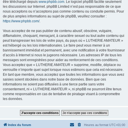
être téléchargé depuis
www.phpbb.com
. Le logiciel phpBB facilite seulement
les discussions sur Internet. phpBB Limited n’est pas responsable de ce que
nous acceptons ou n’acceptons pas comme contenu ou conduite permis. Pour
de plus amples informations au sujet de phpBB, veuillez consulter :
https://www.phpbb.com/
.
Vous acceptez de ne pas publier de contenu abusif, obscène, vulgaire,
diffamatoire, choquant, menaçant, à caractère sexuel ou tout autre contenu qui
peut transgresser les lois de votre pays, du pays où « LUTHERIE AMATEUR »
est hébergé ou les lois internationales. Le faire peut vous mener à un
bannissement immédiat et permanent, avec une notification à votre fournisseur
d’accès à Internet si nous le jugeons nécessaire. Les adresses IP de tous les
messages sont enregistrées pour aider au renforcement de ces conditions.
Vous acceptez que « LUTHERIE AMATEUR » supprime, modifie, déplace ou
verrouille n’importe quel sujet lorsque nous estimons que cela est nécessaire.
En tant que membre, vous acceptez que toutes les informations que vous avez
saisies soient stockées dans notre base de données. Bien que ces
informations ne soient pas diffusées à une tierce partie sans votre
consentement, ni « LUTHERIE AMATEUR », ni phpBB ne pourront être tenus
comme responsables en cas de tentative de piratage visant à compromettre
les données.
Index du forum
Heures au format
UTC+01:00