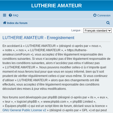
LUTHERIE AMATEUR
FAQ
Connexion
R
Index du forum
e
Langue :
c
LUTHERIE AMATEUR - Enregistrement
h
En accédant à « LUTHERIE AMATEUR » (désigné ci-après par « nous »,
e
« notre », « nos », « LUTHERIE AMATEUR », « https://lutherie-
r
amateur.com/Forum »), vous acceptez d’être légalement responsable des
conditions suivantes. Si vous n’acceptez pas d’être légalement responsable de
c
toutes les conditions suivantes, alors n’accédez pas et/ou n’utilisez pas
h
« LUTHERIE AMATEUR ». Nous pouvons modifier celles-ci à n’importe quel
e
moment et nous ferons tout pour que vous en soyez informé, bien qu’il soit
prudent de vérifier régulièrement celles-ci par vous-même. Si vous continuez
r
d’utiliser « LUTHERIE AMATEUR » alors que des changements ont été
effectués, vous acceptez d’être légalement responsable des conditions
découlant des mises à jour et/ou modifications.
Nos forums sont développés par phpBB (désigné ci-après par « ils », « eux »,
« leur », « logiciel phpBB », « www.phpbb.com », « phpBB Limited »,
« Équipes phpBB ») qui est un script libre de forum, déclaré sous la licence «
GNU General Public License v2
» (désigné ci-après par « GPL ») et qui peut