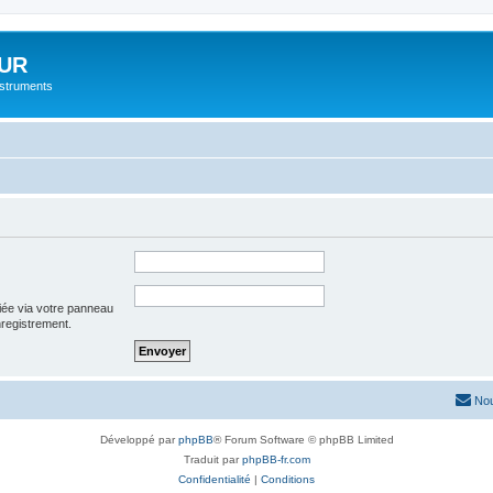
UR
instruments
iée via votre panneau
enregistrement.
Nou
Développé par
phpBB
® Forum Software © phpBB Limited
Traduit par
phpBB-fr.com
Confidentialité
|
Conditions